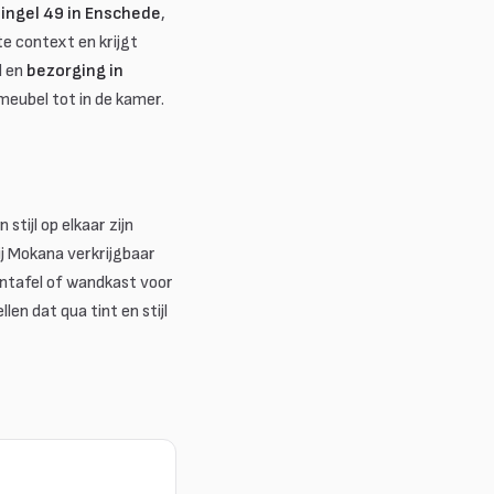
ingel 49 in Enschede
,
te context en krijgt
d en
bezorging in
 meubel tot in de kamer.
tijl op elkaar zijn
ij Mokana verkrijgbaar
lontafel of wandkast voor
n dat qua tint en stijl