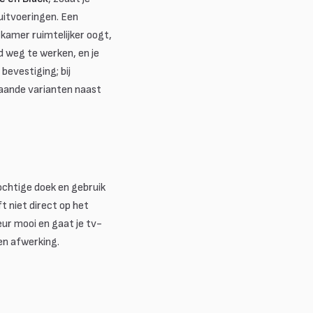
uitvoeringen. Een
 kamer ruimtelijker oogt,
d weg te werken, en je
bevestiging; bij
taande varianten naast
ochtige doek en gebruik
 niet direct op het
eur mooi en gaat je tv-
en afwerking.