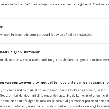
everen we binnen 5-10 werkdagen via onze eigen bezorgdienst. Maatwerk 
ik?
wroom in Enschede voor persoonlijk advies of bel 053 4335032.
naar Belgi en Duitsland?
istiek leveren we naar Nederland, Belgi en Duitsland. Bij grotere orders wo
len van een zwevend tv meubel ten opzichte van een staand mo
l, ook hangend tv meubel of wandgemonteerde tv kast genoemd, heeft me
ffect: omdat de vloer vrij blijft onder de kast, lijkt de kamer groter en luch
onmaken en stofzuigen is aanzienlijk eenvoudiger zonder poten of een plin
ls van mediabox, soundbar en spelcomputer zijn makkelijker weg te werk