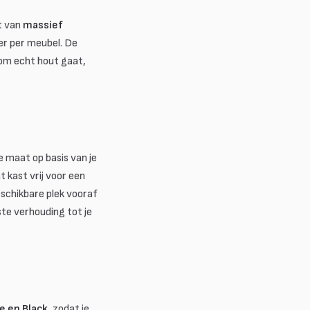
kt van
massief
er per meubel. De
 om echt hout gaat,
de maat op basis van je
 kast vrij voor een
schikbare plek vooraf
ste verhouding tot je
e en Black
, zodat je