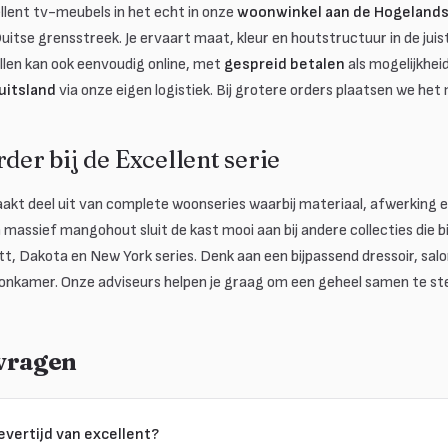
ellent tv-meubels in het echt in onze
woonwinkel aan de Hogelands
Duitse grensstreek. Je ervaart maat, kleur en houtstructuur in de juis
ellen kan ook eenvoudig online, met
gespreid betalen
als mogelijkhei
uitsland
via onze eigen logistiek. Bij grotere orders plaatsen we het
rder bij de Excellent serie
kt deel uit van complete woonseries waarbij materiaal, afwerking en s
massief mangohout sluit de kast mooi aan bij andere collecties die b
itt, Dakota en New York series. Denk aan een bijpassend dressoir, sa
amer. Onze adviseurs helpen je graag om een geheel samen te stelle
 vragen
evertijd van excellent?