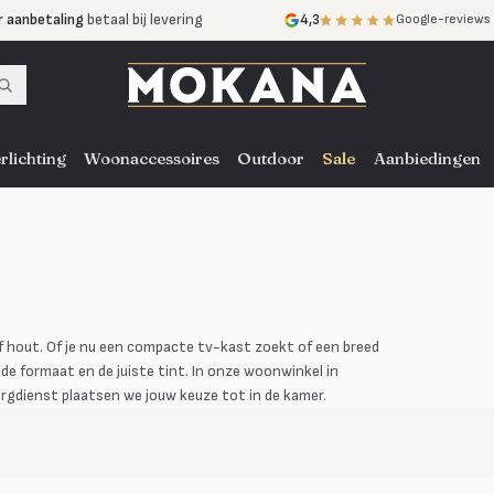
r aanbetaling
betaal bij levering
4,3
Google-reviews
mijnen
zonder rente
nst
door heel NL, BE en DE
rlichting
Woonaccessoires
Outdoor
Sale
Aanbiedingen
f hout. Of je nu een compacte tv-kast zoekt of een breed
e formaat en de juiste tint. In onze woonwinkel in
orgdienst plaatsen we jouw keuze tot in de kamer.