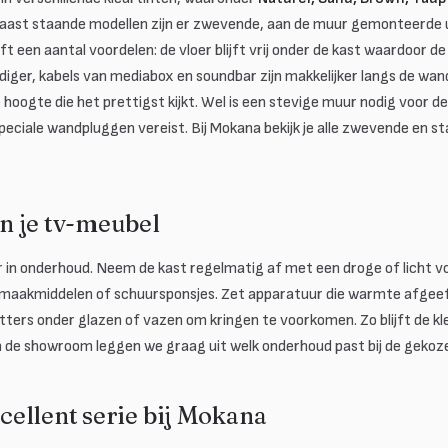
r. Naast staande modellen zijn er zwevende, aan de muur gemonteerde 
een aantal voordelen: de vloer blijft vrij onder de kast waardoor de
iger, kabels van mediabox en soundbar zijn makkelijker langs de wan
 hoogte die het prettigst kijkt. Wel is een stevige muur nodig voor de 
peciale wandpluggen vereist. Bij Mokana bekijk je alle zwevende en s
 je tv-meubel
r in onderhoud. Neem de kast regelmatig af met een droge of licht v
aakmiddelen of schuursponsjes. Zet apparatuur die warmte afgeeft
ters onder glazen of vazen om kringen te voorkomen. Zo blijft de kl
n de showroom leggen we graag uit welk onderhoud past bij de gekoz
ellent serie bij Mokana