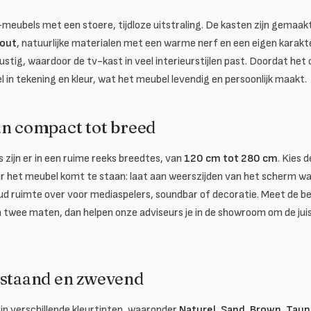
v-meubels met een stoere, tijdloze uitstraling. De kasten zijn gemaa
out
, natuurlijke materialen met een warme nerf en een eigen karakt
ustig, waardoor de tv-kast in veel interieurstijlen past. Doordat het
el in tekening en kleur, wat het meubel levendig en persoonlijk maakt.
an compact tot breed
zijn er in een ruime reeks breedtes, van
120 cm tot 280 cm
. Kies 
r het meubel komt te staan: laat aan weerszijden van het scherm wat
ud ruimte over voor mediaspelers, soundbar of decoratie. Meet de be
en twee maten, dan helpen onze adviseurs je in de showroom om de jui
 staand en zwevend
r in verschillende kleurtinten, waaronder
Naturel, Sand, Brown, Taup