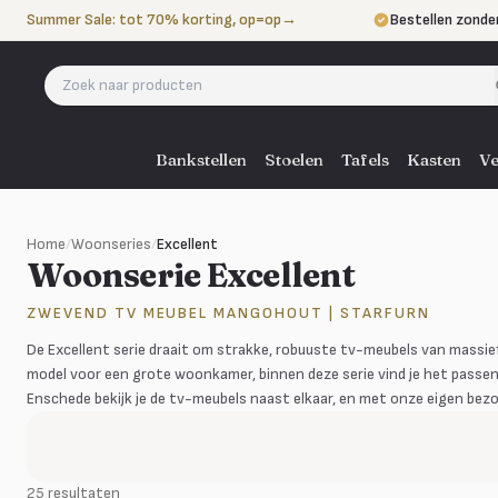
Naar de inhoud
Summer Sale: tot 70% korting, op=op
→
Bestellen zonde
Betalen in 3 ter
Eigen bezorgdie
Bankstellen
Stoelen
Tafels
Kasten
Ve
Home
/
Woonseries
/
Excellent
Woonserie Excellent
ZWEVEND TV MEUBEL MANGOHOUT | STARFURN
De Excellent serie draait om strakke, robuuste tv-meubels van massie
model voor een grote woonkamer, binnen deze serie vind je het passend
Enschede bekijk je de tv-meubels naast elkaar, en met onze eigen bez
25 resultaten