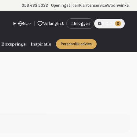
053 433 5032
Openingstijden
Klantenservice
Woonwinkel
NL
Verlanglijst
Inloggen
€ 0,00
0
Boxsprings
Inspiratie
Persoonlijk advies