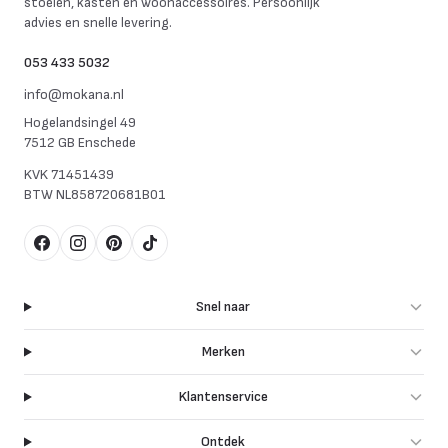
stoelen, kasten en woonaccessoires. Persoonlijk
advies en snelle levering.
053 433 5032
info@mokana.nl
Hogelandsingel 49
7512 GB Enschede
KVK
71451439
BTW
NL858720681B01
Facebook
Instagram
Pinterest
TikTok
Snel naar
Merken
Klantenservice
Ontdek