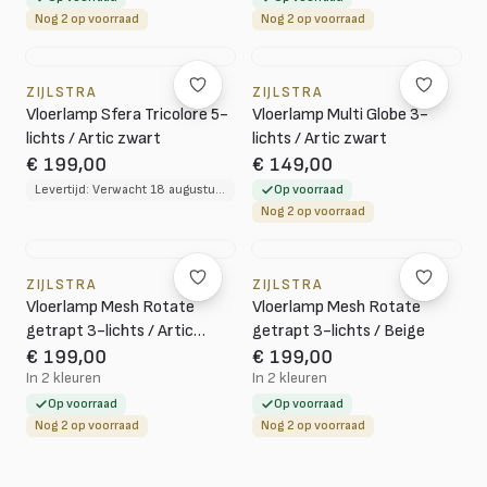
Nog 2 op voorraad
Nog 2 op voorraad
ZIJLSTRA
ZIJLSTRA
Vloerlamp Sfera Tricolore 5-
Vloerlamp Multi Globe 3-
lichts / Artic zwart
lichts / Artic zwart
€ 199,00
€ 149,00
Levertijd: Verwacht 18 augustus 2026
Op voorraad
Nog 2 op voorraad
ZIJLSTRA
ZIJLSTRA
Vloerlamp Mesh Rotate
Vloerlamp Mesh Rotate
getrapt 3-lichts / Artic
getrapt 3-lichts / Beige
zwart
€ 199,00
€ 199,00
In 2 kleuren
In 2 kleuren
Op voorraad
Op voorraad
Nog 2 op voorraad
Nog 2 op voorraad