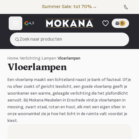
Naar de inhoud
Summer Sale: tot 70%
→
4,3
0
Zoek naar producten
Home
/
Verlichting
/
Lampen
/
Vloerlampen
Vloerlampen
Een vloerlamp maakt een lichteiland naast je bank of fauteuil. Of je
nu sfeer zoekt of gericht leeslicht, een goede vloerlamp geeft je
woonkamer een warme, gelaagde verlichting die het plafondlicht
aanvult. Bij Mokana Meubelen in Enschede vind je vloerlampen in
messing, zwart staal, rotan en hout, elk met een eigen sfeer. In
onze woonwinkel zie je hoe het licht in de ruimte valt voordat je
kiest.