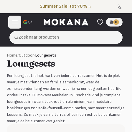
Naar de inhoud
Summer Sale: tot 70%
→
4,3
0
Zoek naar producten
Home
/
Outdoor
/
Loungesets
Loungesets
Een loungeset is het hart van iedere terraszomer. Het is de plek
waar je met vrienden en familie samenkomt, waar de
zomeravonden lang worden en waar je na een dag buiten heerlijk
onderuitzakt. Bij Mokana Meubelen in Enschede vind je complete
loungesets in rotan, teakhout en aluminium, van modulaire
hoeklounges tot sofa-fauteuil-combinaties, met weerbestendige
kussens. Zo maak je van je terras of tuin een echte buitenkamer
waar je de hele zomer van geniet.