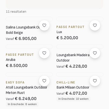
11 resultaten
Salina Loungebank Outdoor
PASSE PARTOUT
Lux
Bold Beige
€ 5.200,00
€ 6.905,00
Vanaf
PASSE PARTOUT
Loungebank Madeira
Aruba
Outdoor
€ 8.500,00
€ 4.228,00
Vanaf
EASY SOFA
CHILL-LINE
Atoll Loungebank Outdoor
Bank Milaan Outdoor
Meton Rust
€ 4.072,00
Vanaf
€ 6.249,00
Vanaf
In Enschede: 10 weken
In Enschede: 8 weken