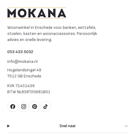
Mokana Meubelen
Woonwinkel in Enschede voor banken, eettafels,
stoelen, kasten en woonaccessoires. Persoonlijk
advies en snelle levering.
053 433 5032
info@mokana.nl
Hogelandsingel 49
7512 GB Enschede
KVK
71451439
BTW
NL858720681B01
Facebook
Instagram
Pinterest
TikTok
Snel naar