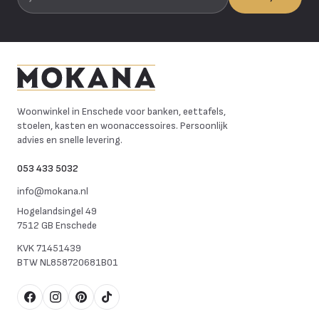
Mokana Meubelen
Woonwinkel in Enschede voor banken, eettafels,
stoelen, kasten en woonaccessoires. Persoonlijk
advies en snelle levering.
053 433 5032
info@mokana.nl
Hogelandsingel 49
7512 GB Enschede
KVK
71451439
BTW
NL858720681B01
Facebook
Instagram
Pinterest
TikTok