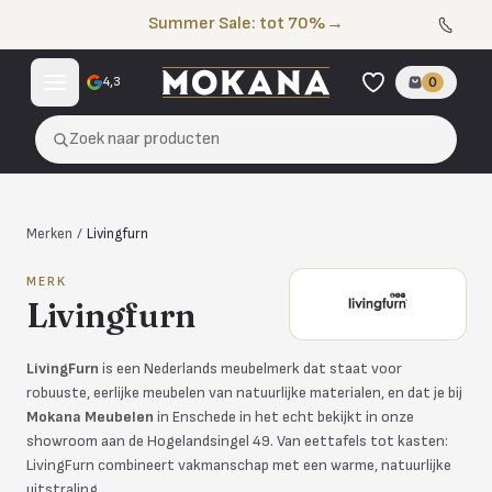
Naar de inhoud
Summer Sale: tot 70%
→
4,3
0
Zoek naar producten
Merken
/
Livingfurn
MERK
Livingfurn
LivingFurn
is een Nederlands meubelmerk dat staat voor
robuuste, eerlijke meubelen van natuurlijke materialen, en dat je bij
Mokana Meubelen
in Enschede in het echt bekijkt in onze
showroom aan de Hogelandsingel 49. Van eettafels tot kasten:
LivingFurn combineert vakmanschap met een warme, natuurlijke
uitstraling.