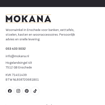
Mokana Meubelen
Woonwinkel in Enschede voor banken, eettafels,
stoelen, kasten en woonaccessoires. Persoonlijk
advies en snelle levering.
053 433 5032
info@mokana.nl
Hogelandsingel 49
7512 GB Enschede
KVK
71451439
BTW
NL858720681B01
Facebook
Instagram
Pinterest
TikTok