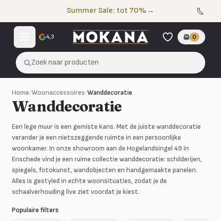
Naar de inhoud
Summer Sale: tot 70%
→
4,3
0
Zoek naar producten
Home
/
Woonaccessoires
/
Wanddecoratie
Wanddecoratie
Een lege muur is een gemiste kans. Met de juiste wanddecoratie
verander je een nietszeggende ruimte in een persoonlijke
woonkamer. In onze showroom aan de Hogelandsingel 49 in
Enschede vind je een ruime collectie wanddecoratie: schilderijen,
spiegels, fotokunst, wandobjecten en handgemaakte panelen.
Alles is gestyled in echte woonsituaties, zodat je de
schaalverhouding live ziet voordat je kiest.
Populaire filters