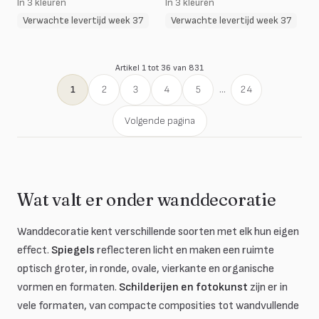
In 3 kleuren
In 3 kleuren
Verwachte levertijd week 37
Verwachte levertijd week 37
Artikel 1 tot 36 van 831
1
2
3
4
5
...
24
Volgende pagina
Wat valt er onder wanddecoratie
Wanddecoratie kent verschillende soorten met elk hun eigen
effect.
Spiegels
reflecteren licht en maken een ruimte
optisch groter, in ronde, ovale, vierkante en organische
vormen en formaten.
Schilderijen en fotokunst
zijn er in
vele formaten, van compacte composities tot wandvullende