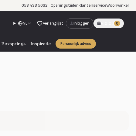
053 433 5032
Openingstijden
Klantenservice
Woonwinkel
NL
Verlanglijst
Inloggen
€ 0,00
0
Boxsprings
Inspiratie
Persoonlijk advies