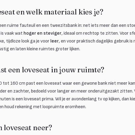
eseat en welk materiaal kies je?
 een ruime fauteuil en een tweezitsbank in: net iets meer dan een st
 is vaak wat
hoger en steviger
, ideaal om rechtop te zitten. Voor sfe
ke, tijdloze look ga je voor
leer
, en voor praktisch dagelijks gebruik is 
stig en laten kleine ruimtes groter lijken.
st een loveseat in jouw ruimte?
 tot 160 cm past een loveseat waar een gewone bank niet meer kan.
er en zachter, bedoeld voor langer en meer onderuitgezakt zitten. 
nuten is een loveseat prima. Wil je er avondenlang tv op kijken, dan k
 en houd rekening met loopruimte eromheen.
n loveseat neer?