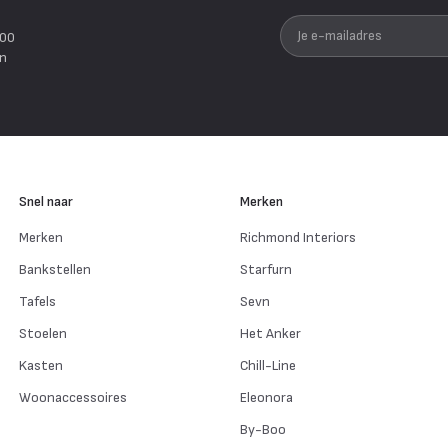
Je e-mailadres
200
en
Snel naar
Merken
Merken
Richmond Interiors
Bankstellen
Starfurn
Tafels
Sevn
Stoelen
Het Anker
Kasten
Chill-Line
Woonaccessoires
Eleonora
By-Boo