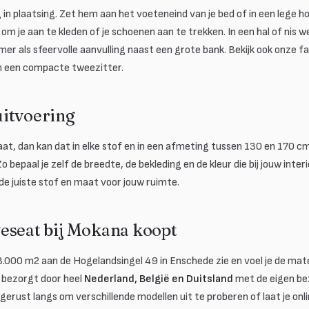
ig in plaatsing. Zet hem aan het voeteneind van je bed of in een lege 
om je aan te kleden of je schoenen aan te trekken. In een hal of nis w
r als sfeervolle aanvulling naast een grote bank. Bekijk ook onze faut
en een compacte tweezitter.
itvoering
aat, dan kan dat in elke stof en in een afmeting tussen 130 en 170 cm
 bepaal je zelf de breedte, de bekleding en de kleur die bij jouw inte
e juiste stof en maat voor jouw ruimte.
eseat bij Mokana koopt
.000 m2 aan de Hogelandsingel 49 in Enschede zie en voel je de mate
a bezorgt door heel
Nederland, België en Duitsland
met de eigen be
 gerust langs om verschillende modellen uit te proberen of laat je onl