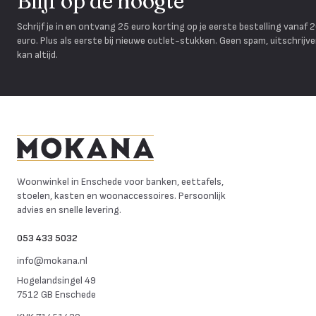
Blijf op de hoogte
Schrijf je in en ontvang 25 euro korting op je eerste bestelling vanaf 
euro. Plus als eerste bij nieuwe outlet-stukken. Geen spam, uitschrijv
kan altijd.
Mokana Meubelen
Woonwinkel in Enschede voor banken, eettafels,
stoelen, kasten en woonaccessoires. Persoonlijk
advies en snelle levering.
053 433 5032
info@mokana.nl
Hogelandsingel 49
7512 GB Enschede