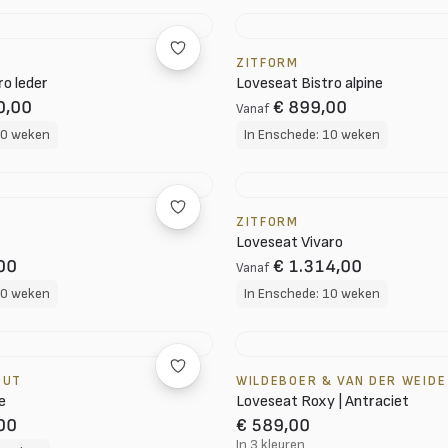
ZITFORM
ro leder
Loveseat Bistro alpine
0,00
€ 899,00
Vanaf
10 weken
In Enschede: 10 weken
ZITFORM
Loveseat Vivaro
00
€ 1.314,00
Vanaf
10 weken
In Enschede: 10 weken
OUT
WILDEBOER & VAN DER WEIDE
e
Loveseat Roxy | Antraciet
00
€ 589,00
In 3 kleuren