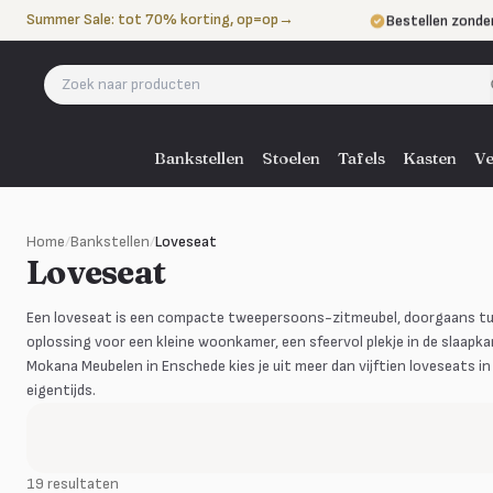
Naar de inhoud
Summer Sale: tot 70% korting, op=op
→
Bestellen zonde
Betalen in 3 ter
Eigen bezorgdie
Bankstellen
Stoelen
Tafels
Kasten
Ve
Home
/
Bankstellen
/
Loveseat
Loveseat
Een loveseat is een compacte tweepersoons-zitmeubel, doorgaans tus
oplossing voor een kleine woonkamer, een sfeervol plekje in de slaapkam
Mokana Meubelen in Enschede kies je uit meer dan vijftien loveseats in le
eigentijds.
19 resultaten