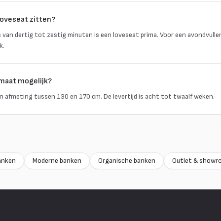
loveseat zitten?
 van dertig tot zestig minuten is een loveseat prima. Voor een avondvulle
k.
 maat mogelijk?
 een afmeting tussen 130 en 170 cm. De levertijd is acht tot twaalf weken.
anken
Moderne banken
Organische banken
Outlet & showr