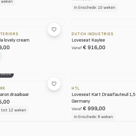
8 weken
In Enschede: 10 weken
NTERIORS
DUTCH INDUSTRIES
la lovely cream
Loveseat Kaylee
9,00
€ 916,00
Vanaf
URATOR
URE
HTL
aron draaibaar
Loveseat Kart Draaifauteuil 1,5
Germany
5,00
€ 999,00
Vanaf
8 tot 12 weken
In Enschede: 8 weken