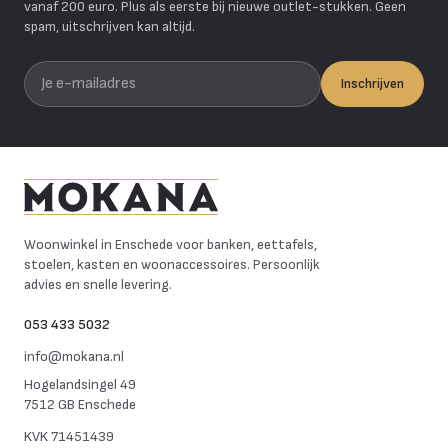
vanaf 200 euro. Plus als eerste bij nieuwe outlet-stukken. Geen
spam, uitschrijven kan altijd.
Je e-mailadres
Inschrijven
Mokana Meubelen
Woonwinkel in Enschede voor banken, eettafels,
stoelen, kasten en woonaccessoires. Persoonlijk
advies en snelle levering.
053 433 5032
info@mokana.nl
Hogelandsingel 49
7512 GB Enschede
KVK
71451439