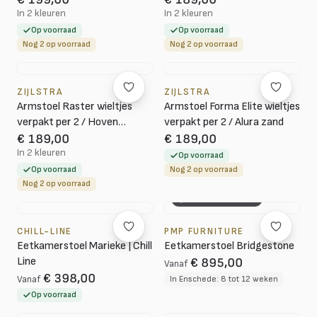
In 2 kleuren
In 2 kleuren
Op voorraad
Op voorraad
Nog 2 op voorraad
Nog 2 op voorraad
ZIJLSTRA
ZIJLSTRA
Armstoel Raster wieltjes
Armstoel Forma Elite wieltjes
verpakt per 2 / Hoven
verpakt per 2 / Alura zand
taupe-bruin
€ 189,00
€ 189,00
In 2 kleuren
Op voorraad
Op voorraad
Nog 2 op voorraad
Nog 2 op voorraad
3D CONFIGURATOR
CHILL-LINE
PMP FURNITURE
Eetkamerstoel Marieke | Chill
Eetkamerstoel Bridgestone
Line
€ 895,00
Vanaf
€ 398,00
Vanaf
In Enschede: 8 tot 12 weken
Op voorraad