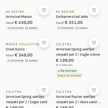
NL DESIGN
NL DESIGN
HE DESIGN
HE DESIGN
Armstoel Manon
Eetkamerstoel Velia
€ 430,00
€ 351,00
Vanaf
Vanaf
In Enschede: 12 weken
In Enschede: 12 weken
MOODS COLLECTION
ZIJLSTRA
Stoel Kyoto
Armstoel Spring wieltjes
verpakt per 2 / Eagle crème
€ 349,00
Vanaf
€ 199,00
In Enschede: 12 weken
In 2 kleuren
Op voorraad
Nog 2 op voorraad
ZIJLSTRA
ZIJLSTRA
Armstoel Spring wieltjes
Armstoel Raster wieltjes
verpakt per 2 / Eagle zand
verpakt per 2 / Alura zand-
bruin
€ 199,00
€ 189,00