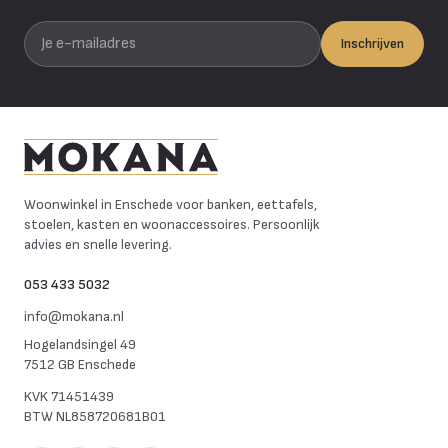
Je e-mailadres
Inschrijven
Mokana Meubelen
Woonwinkel in Enschede voor banken, eettafels,
stoelen, kasten en woonaccessoires. Persoonlijk
advies en snelle levering.
053 433 5032
info@mokana.nl
Hogelandsingel 49
7512 GB Enschede
KVK
71451439
BTW
NL858720681B01