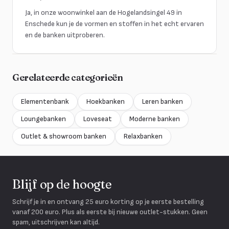
Ja, in onze woonwinkel aan de Hogelandsingel 49 in
Enschede kun je de vormen en stoffen in het echt ervaren
en de banken uitproberen.
Gerelateerde categorieën
Elementenbank
Hoekbanken
Leren banken
Loungebanken
Loveseat
Moderne banken
Outlet & showroom banken
Relaxbanken
Blijf op de hoogte
Schrijf je in en ontvang 25 euro korting op je eerste bestelling
vanaf 200 euro. Plus als eerste bij nieuwe outlet-stukken. Geen
spam, uitschrijven kan altijd.