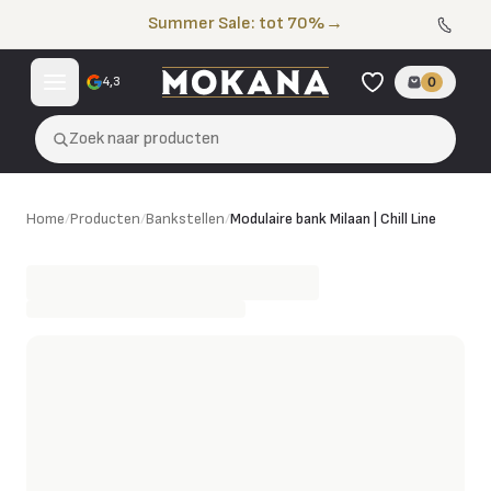
Naar de inhoud
Summer Sale: tot 70%
→
4,3
0
Zoek naar producten
Modulaire bank Milaan | Chill Line
Home
/
Producten
/
Bankstellen
/
Modulaire bank Milaan | Chill Line