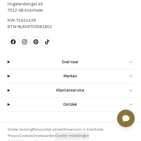
Hogelandsingel 49
7512 GB Enschede
KVK
71451439
BTW
NL858720681B01
Facebook
Instagram
Pinterest
TikTok
Snel naar
Merken
Klantenservice
Ontdek
Snelle levering
Persoonlijk advies
Showroom in Enschede
Privacy
Cookies
Voorwaarden
Cookie-instellingen