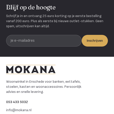
Blijf op de hoogte
Schrijf je in en ontvang 25 euro korting op je eerste bestelling
vanaf 200 euro. Plus als eerste bij nieuwe outlet-stukken. Geen
spam, uitschrijven kan altijd.
Je e-mailadres
Inschrijven
Mokana Meubelen
Woonwinkel in Enschede voor banken, eettafels,
stoelen, kasten en woonaccessoires. Persoonlijk
advies en snelle levering.
053 433 5032
info@mokana.nl