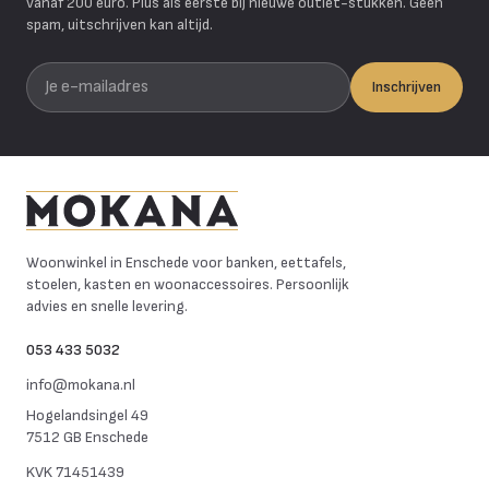
vanaf 200 euro. Plus als eerste bij nieuwe outlet-stukken. Geen
spam, uitschrijven kan altijd.
Je e-mailadres
Inschrijven
Mokana Meubelen
Woonwinkel in Enschede voor banken, eettafels,
stoelen, kasten en woonaccessoires. Persoonlijk
advies en snelle levering.
053 433 5032
info@mokana.nl
Hogelandsingel 49
7512 GB Enschede
KVK
71451439