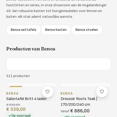
houttinten en series, in onze showroom aan de Hogelandsingel
49. Van robuuste kasten tot loungemeubelen voor binnen en
buiten: elk stuk ademt natuurlijke warmte.
Benoa eettafels
Benoa kasten
Benoa stoelen
Producten van
Benoa
511
producten
-15%
BENOA
BENOA
Salontafel Britt 4 laden
Dressoir Roots Teak |
170/200/240 cm
€ 399,00
€ 339,00
€ 886,00
Vanaf
Op voorraad