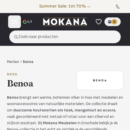
Naar de inhoud
Summer Sale: tot 70%
→
4,3
0
Zoek naar producten
Merken
/
Benoa
MERK
Benoa
Benoa
brengt een warme, bohemian sfeer in huis met meubelen en
woonaccessoires van natuurlijke materialen. De collectie draait
om
duurzame houtsoorten als teak, mangohout en acacia
,
vaak gecombineerd met metaal of rotan voor een sfeervol en
stijlvol resultaat. Bij
Mokana Meubelen
in Enschede bekijk je de
Benoa-collectie in het echt en ontdek je de verschillende