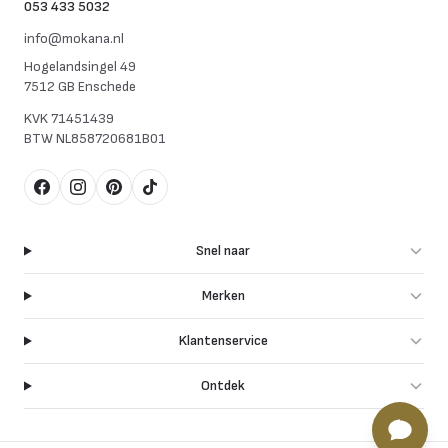
053 433 5032
info@mokana.nl
Hogelandsingel 49
7512 GB Enschede
KVK
71451439
BTW
NL858720681B01
Facebook
Instagram
Pinterest
TikTok
Snel naar
Merken
Klantenservice
Ontdek