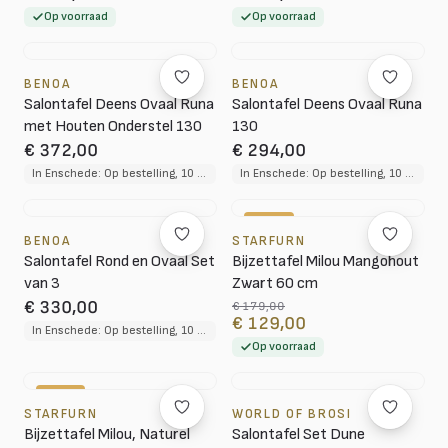
Op voorraad
Op voorraad
BENOA
BENOA
Salontafel Deens Ovaal Runa
Salontafel Deens Ovaal Runa
met Houten Onderstel 130
130
€ 372,00
€ 294,00
In Enschede: Op bestelling, 10 tot 12 weken levertijd
In Enschede: Op bestelling, 10 tot 12 weken levertijd
-28%
BENOA
STARFURN
Salontafel Rond en Ovaal Set
Bijzettafel Milou Mangohout
van 3
Zwart 60 cm
€ 330,00
€ 179,00
€ 129,00
In Enschede: Op bestelling, 10 tot 12 weken levertijd
Op voorraad
-36%
STARFURN
WORLD OF BROSI
Bijzettafel Milou, Naturel
Salontafel Set Dune