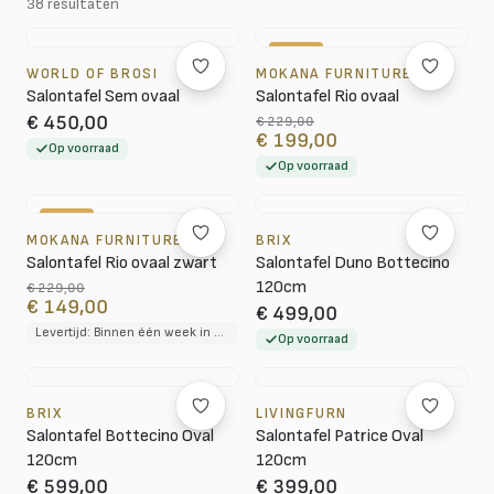
38 resultaten
-13%
WORLD OF BROSI
MOKANA FURNITURE
Salontafel Sem ovaal
Salontafel Rio ovaal
€ 450,00
€ 229,00
€ 199,00
Op voorraad
Op voorraad
-35%
MOKANA FURNITURE
BRIX
Salontafel Rio ovaal zwart
Salontafel Duno Bottecino
120cm
€ 229,00
€ 149,00
€ 499,00
Levertijd: Binnen één week in huis
Op voorraad
BRIX
LIVINGFURN
Salontafel Bottecino Oval
Salontafel Patrice Oval
120cm
120cm
€ 599,00
€ 399,00