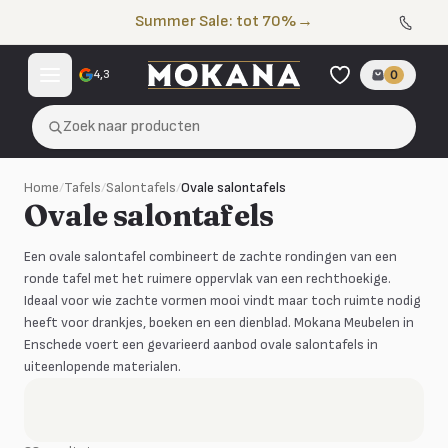
Naar de inhoud
Summer Sale: tot 70%
→
4,3
0
Zoek naar producten
Home
/
Tafels
/
Salontafels
/
Ovale salontafels
Ovale salontafels
Een ovale salontafel combineert de zachte rondingen van een
ronde tafel met het ruimere oppervlak van een rechthoekige.
Ideaal voor wie zachte vormen mooi vindt maar toch ruimte nodig
heeft voor drankjes, boeken en een dienblad. Mokana Meubelen in
Enschede voert een gevarieerd aanbod ovale salontafels in
uiteenlopende materialen.