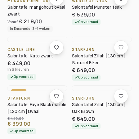
MOKANA FURNITURE
WORLD OF BROSI
Salontafel mangohout ovaal
Salontafel Munster teak
zwart
€ 529,00
€ 219,00
Vanaf
Op voorraad
In Enschede: 3-4 weken
CASTLE LINE
STARFURN
Salontafel Kato zwart
Salontafel Zillah | 130 cm |
Naturel Eiken
€ 449,00
In 3 kleuren
€ 649,00
Op voorraad
Op voorraad
-11%
STARFURN
STARFURN
Salontafel Faye Black marble
Salontafel Zillah | 130 cm |
| 120 cm | Ovaal
Oak Brown
€ 649,00
€ 449,00
€ 399,00
Op voorraad
Op voorraad