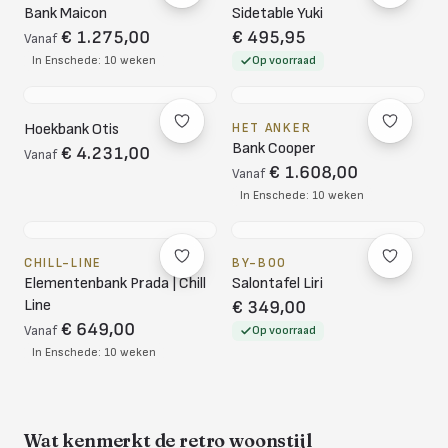
Bank Maicon
Sidetable Yuki
€ 1.275,00
€ 495,95
Vanaf
In Enschede: 10 weken
Op voorraad
Hoekbank Otis
HET ANKER
Bank Cooper
€ 4.231,00
Vanaf
€ 1.608,00
Vanaf
In Enschede: 10 weken
CHILL-LINE
BY-BOO
Elementenbank Prada | Chill
Salontafel Liri
Line
€ 349,00
€ 649,00
Vanaf
Op voorraad
In Enschede: 10 weken
Wat kenmerkt de retro woonstijl