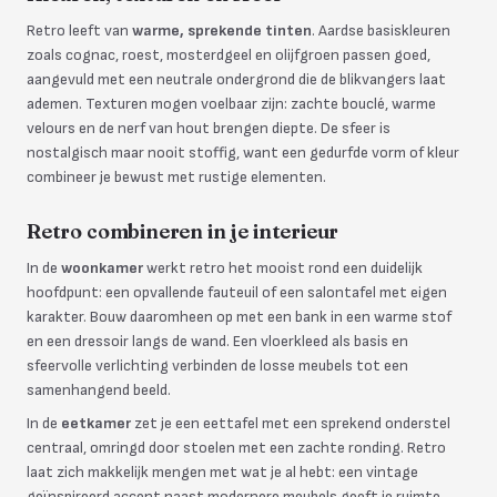
Retro leeft van
warme, sprekende tinten
. Aardse basiskleuren
zoals cognac, roest, mosterdgeel en olijfgroen passen goed,
aangevuld met een neutrale ondergrond die de blikvangers laat
ademen. Texturen mogen voelbaar zijn: zachte bouclé, warme
velours en de nerf van hout brengen diepte. De sfeer is
nostalgisch maar nooit stoffig, want een gedurfde vorm of kleur
combineer je bewust met rustige elementen.
Retro combineren in je interieur
In de
woonkamer
werkt retro het mooist rond een duidelijk
hoofdpunt: een opvallende fauteuil of een salontafel met eigen
karakter. Bouw daaromheen op met een bank in een warme stof
en een dressoir langs de wand. Een vloerkleed als basis en
sfeervolle verlichting verbinden de losse meubels tot een
samenhangend beeld.
In de
eetkamer
zet je een eettafel met een sprekend onderstel
centraal, omringd door stoelen met een zachte ronding. Retro
laat zich makkelijk mengen met wat je al hebt: een vintage
geïnspireerd accent naast modernere meubels geeft je ruimte