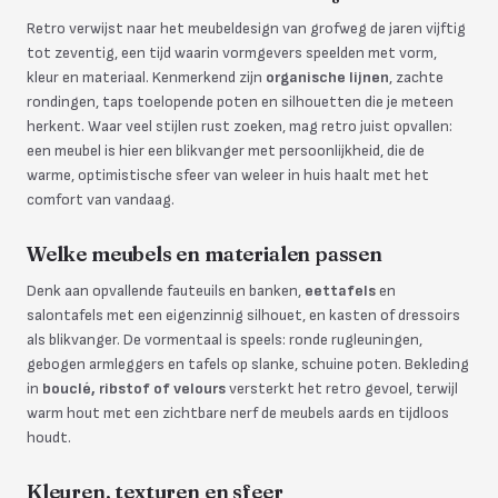
Retro verwijst naar het meubeldesign van grofweg de jaren vijftig
tot zeventig, een tijd waarin vormgevers speelden met vorm,
kleur en materiaal. Kenmerkend zijn
organische lijnen
, zachte
rondingen, taps toelopende poten en silhouetten die je meteen
herkent. Waar veel stijlen rust zoeken, mag retro juist opvallen:
een meubel is hier een blikvanger met persoonlijkheid, die de
warme, optimistische sfeer van weleer in huis haalt met het
comfort van vandaag.
Welke meubels en materialen passen
Denk aan opvallende fauteuils en banken,
eettafels
en
salontafels met een eigenzinnig silhouet, en kasten of dressoirs
als blikvanger. De vormentaal is speels: ronde rugleuningen,
gebogen armleggers en tafels op slanke, schuine poten. Bekleding
in
bouclé, ribstof of velours
versterkt het retro gevoel, terwijl
warm hout met een zichtbare nerf de meubels aards en tijdloos
houdt.
Kleuren, texturen en sfeer