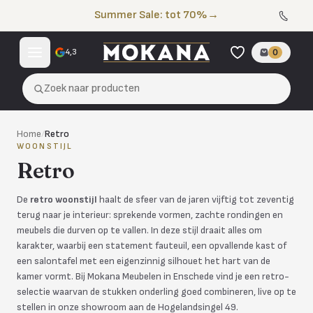
Naar de inhoud
Summer Sale: tot 70%
→
4,3
0
Zoek naar producten
Home
/
Retro
WOONSTIJL
Retro
De
retro woonstijl
haalt de sfeer van de jaren vijftig tot zeventig
terug naar je interieur: sprekende vormen, zachte rondingen en
meubels die durven op te vallen. In deze stijl draait alles om
karakter, waarbij een statement fauteuil, een opvallende kast of
een salontafel met een eigenzinnig silhouet het hart van de
kamer vormt. Bij Mokana Meubelen in Enschede vind je een retro-
selectie waarvan de stukken onderling goed combineren, live op te
stellen in onze showroom aan de Hogelandsingel 49.