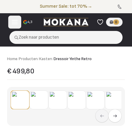
Naar de inhoud
Summer Sale: tot 70%
→
4,3
0
Zoek naar producten
Home
/
Producten
/
Kasten
/
Dressoir Yinthe Retro
€ 499,80