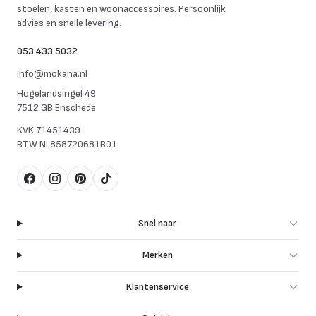
stoelen, kasten en woonaccessoires. Persoonlijk
advies en snelle levering.
053 433 5032
info@mokana.nl
Hogelandsingel 49
7512 GB Enschede
KVK
71451439
BTW
NL858720681B01
Facebook
Instagram
Pinterest
TikTok
Snel naar
Merken
Klantenservice