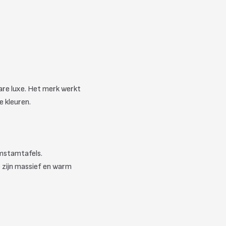
are luxe. Het merk werkt
e kleuren.
omstamtafels.
e zijn massief en warm