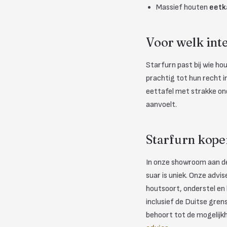
Massief houten
eetk
Voor welk int
Starfurn past bij wie h
prachtig tot hun recht i
eettafel met strakke ond
aanvoelt.
Starfurn kope
In onze showroom aan de 
suar is uniek. Onze advi
houtsoort, onderstel en
inclusief de Duitse gre
behoort tot de mogelijkh