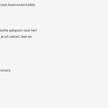
et voor boomstamtafels
nische spinpoot voor het
e uit velvet, leer en
amma's: