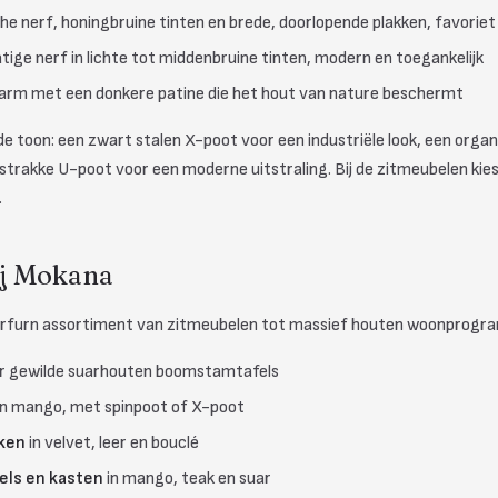
che nerf, honingbruine tinten en brede, doorlopende plakken, favori
tige nerf in lichte tot middenbruine tinten, modern en toegankelijk
 warm met een donkere patine die het hout van nature beschermt
e toon: een zwart stalen X-poot voor een industriële look, een orga
strakke U-poot voor een moderne uitstraling. Bij de zitmeubelen kies j
.
ij Mokana
tarfurn assortiment van zitmeubelen tot massief houten woonprogr
r gewilde suarhouten boomstamtafels
en mango, met spinpoot of X-poot
ken
in velvet, leer en bouclé
els en kasten
in mango, teak en suar