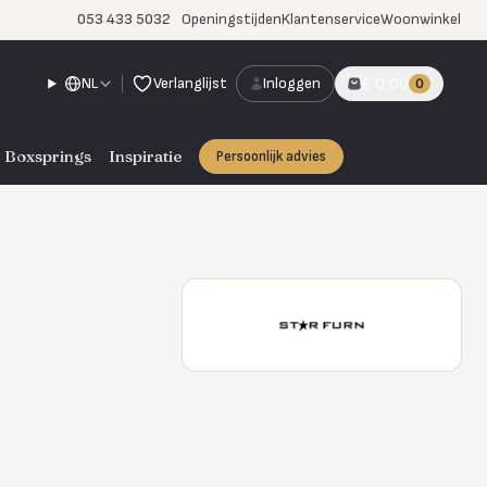
053 433 5032
Openingstijden
Klantenservice
Woonwinkel
NL
Verlanglijst
Inloggen
€ 0,00
0
Boxsprings
Inspiratie
Persoonlijk advies