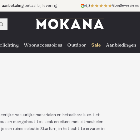
r aanbetaling
betaal bij levering
4,3
Google-reviews
mijnen
zonder rente
nst
door heel NL, BE en DE
rlichting
Woonaccessoires
Outdoor
Sale
Aanbiedingen
rlijke natuurlijke materialen en betaalbare luxe. Het
arhout en mangohout tot teak en eiken, met zitmeubelen
je een ruime selectie Starfurn, in het echt te ervaren in