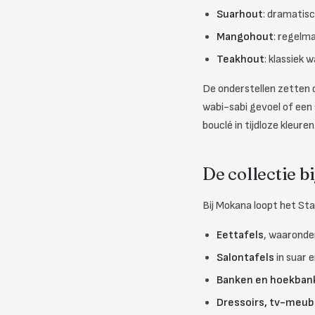
Suarhout
: dramatis
Mangohout
: regelma
Teakhout
: klassiek
De onderstellen zetten d
wabi-sabi gevoel of een 
bouclé in tijdloze kleuren
De collectie b
Bij Mokana loopt het S
Eettafels
, waaronde
Salontafels
in suar 
Banken en hoekban
Dressoirs, tv-meub