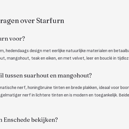
vragen over Starfurn
urn voor?
m, hedendaags design met eerlijke natuurlijke materialen en betaalb
t, mangohout, teak en eiken, en met velvet, leer en bouclé in tijdloz
hil tussen suarhout en mangohout?
atische nerf, honingbruine tinten en brede plakken, ideaal voor bo
lmatiger nerf in lichtere tinten en is modern en toegankelijk. Beid
in Enschede bekijken?