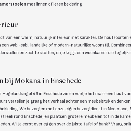
amerstoelen
met linnen of leren bekleding
erieur
oudt van een warm, natuurlijk interieur met karakter. De houtsoorten
n een wabi-sabi, landelijke of modern-natuurlijke woonstijl. Combine
erstellen en zachte stoffen, en je krijgt een woonkamer die tegelijk
n bij Mokana in Enschede
Hogelandsingel 49 in Enschede zie en voel je het massieve hout van 
seurs vertellen je graag het verhaal achter een meubelstuk en denken 
 bekleding. We bezorgen met onze eigen bezorgdienst in Nederland, B
nsstreek rond Enschede, en plaatsen grotere meubelen tot in de kame
eden. Wil je eerst overleggen over de juiste tafel of bank? Vraag on