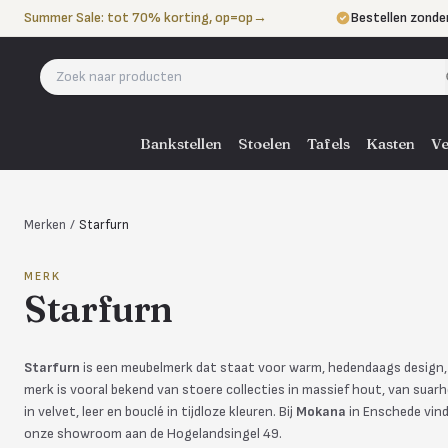
Naar de inhoud
Summer Sale: tot 70% korting, op=op
→
Bestellen zonde
Betalen in 3 ter
Eigen bezorgdie
Bankstellen
Stoelen
Tafels
Kasten
Ve
Merken
/
Starfurn
MERK
Starfurn
Starfurn
is een meubelmerk dat staat voor warm, hedendaags design, ee
merk is vooral bekend van stoere collecties in massief hout, van su
in velvet, leer en bouclé in tijdloze kleuren. Bij
Mokana
in Enschede vind 
onze showroom aan de Hogelandsingel 49.