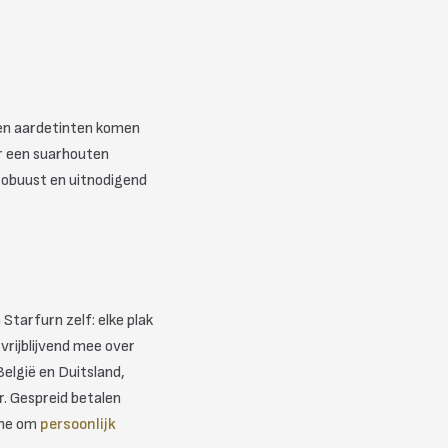
 en aardetinten komen
er een suarhouten
 robuust en uitnodigend
Starfurn zelf: elke plak
vrijblijvend mee over
elgië en Duitsland,
r. Gespreid betalen
line om
persoonlijk