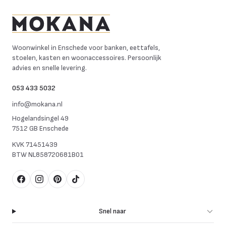
Mokana Meubelen
Woonwinkel in Enschede voor banken, eettafels,
stoelen, kasten en woonaccessoires. Persoonlijk
advies en snelle levering.
053 433 5032
info@mokana.nl
Hogelandsingel 49
7512 GB Enschede
KVK
71451439
BTW
NL858720681B01
Facebook
Instagram
Pinterest
TikTok
Snel naar