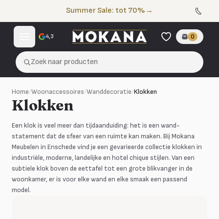
Naar de inhoud
Summer Sale: tot 70%
→
4,3
0
Zoek naar producten
Home
/
Woonaccessoires
/
Wanddecoratie
/
Klokken
Klokken
Een klok is veel meer dan tijdaanduiding: het is een wand-
statement dat de sfeer van een ruimte kan maken. Bij Mokana
Meubelen in Enschede vind je een gevarieerde collectie klokken in
industriële, moderne, landelijke en hotel chique stijlen. Van een
subtiele klok boven de eettafel tot een grote blikvanger in de
woonkamer, er is voor elke wand en elke smaak een passend
model.