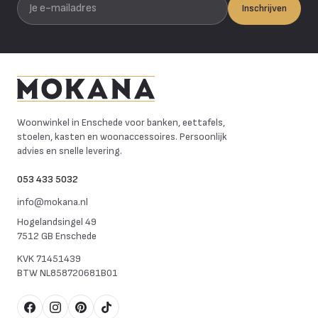
Inschrijven
Mokana Meubelen
Woonwinkel in Enschede voor banken, eettafels,
stoelen, kasten en woonaccessoires. Persoonlijk
advies en snelle levering.
053 433 5032
info@mokana.nl
Hogelandsingel 49
7512 GB Enschede
KVK
71451439
BTW
NL858720681B01
Facebook
Instagram
Pinterest
TikTok