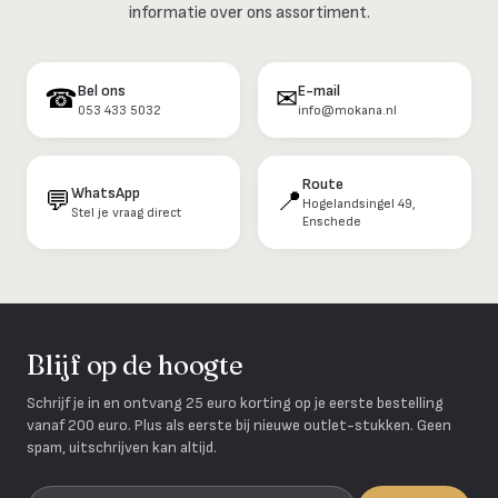
informatie over ons assortiment.
Bel ons
E-mail
☎
✉
053 433 5032
info@mokana.nl
Route
WhatsApp
💬
📍
Hogelandsingel 49,
Stel je vraag direct
Enschede
Blijf op de hoogte
Schrijf je in en ontvang 25 euro korting op je eerste bestelling
vanaf 200 euro. Plus als eerste bij nieuwe outlet-stukken. Geen
spam, uitschrijven kan altijd.
Je e-mailadres