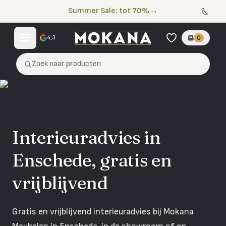
Naar de inhoud
Summer Sale: tot 70%
→
4,3
0
Zoek naar producten
Interieuradvies in
Enschede, gratis en
vrijblijvend
Gratis en vrijblijvend interieuradvies bij Mokana