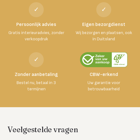
✓
✓
Persoonlijk advies
Eigen bezorgdienst
Gratis interieuradvies, zonder
Wij bezorgen en plaatsen, ook
verkoopdruk
in Duitsland
✓
Zonder aanbetaling
CBW-erkend
Bestel nu, betaal in 3
Uw garantie voor
termijnen
betrouwbaarheid
Veelgestelde vragen