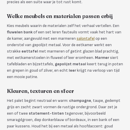
precies als een suite waar je tot rust komt.
Welke meubels en materialen passen erbij
Kies meubels waarin de materialen zelf het verhaal vertellen. Een
fluwelen bank
of een set leren fauteuils vormt vaak het hart van
de kamer, aangevuld met een marmeren
salontafel
op een
onderstel van gepolijst metaal. Voor de eetkamer werkt een
strakke
eettafel
met marmeren of getint glazen blad prachtig,
met eetkamerstoelen in fluweel of leer eromheen.
Marmer
siert
tafelbladen en bijzettafels,
gepolijst metaal
keert terug in poten
en grepen in goud of zilver, en echt
leer
krijgt na verloop van tijd
een mooie patine.
Kleuren, texturen en sfeer
Het palet begint neutraal en warm:
champagne
, taupe, gedempt
grijs en zacht zwart vormen de rustige ondergrond. Daar zet je
een of twee
statement-tinten
tegenover, bijvoorbeeld
smaragdgroen, diep donkerblauw of bordeaux, in een bank of een
paar kussens. Houd het bij een metaal als hoofdaccent: goud