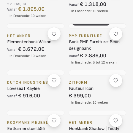
€ 1.318,00
€ 2.249,00
Vanaf
€ 1.895,00
Vanaf
In Enschede: 10 weken
In Enschede: 10 weken
3D CONFIGURATOR
HET ANKER
PMP FURNITURE
Elementenbank Wilson
Bank PMP Furniture: Bean
designbank
€ 3.672,00
Vanaf
€ 2.886,00
In Enschede: 10 weken
Vanaf
In Enschede: 8 tot 12 weken
DUTCH INDUSTRIES
ZITFORM
Loveseat Kaylee
Fauteuil Icon
€ 916,00
€ 399,00
Vanaf
In Enschede: 10 weken
KOOPMANS MEUBELEN
HET ANKER
Eetkamerstoel 455
Hoekbank Shadow | Teddy