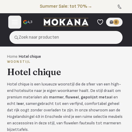
Naar de inhoud
Summer Sale: tot 70%
→
4,3
0
Zoek naar producten
Home
/
Hotel chique
WOONSTIJL
Hotel chique
Hotel chique is een luxueuze woonstijl die de sfeer van een high-
end hotelsuite naar je eigen woonkamer haalt. De stijl draait om
premium materialen als
marmer
,
fluweel
,
gepolijst metaal
en
echt
leer
, samengebracht tot een verfijnd, comfortabel geheel
dat rijk oogt zonder overladen te zijn. In onze showroom aan de
Hogelandsingel 49 in Enschede vind je een ruime selectie meubels
en accessoires in deze stijl, van fluwelen fauteuils tot marmeren
bijzettafels.