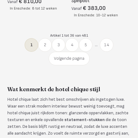
Spinpoot
€ 810,00
Vanaf
€ 383,00
In Enschede: 8 tot 12 weken
Vanaf
In Enschede: 10-12 weken
Artikel 1 tot 36 van 481
1
2
3
4
5
...
14
Volgende pagina
Wat kenmerkt de hotel chique stijl
Hotel chique laat zich het best omschrijven als ingetogen luxe.
Waar een strak modern interieur bewust weinig toevoegt, mag
hotel chique juist rijkdom tonen: glanzende oppervlakken, zachte
texturen en enkele opvallende
statement-stukken
die de toon
zetten. De basis blijft rustig en neutraal, zodat de luxe accenten
alle aandacht krijgen. Zo voelt de ruimte verzorgd en gastvrij aan,