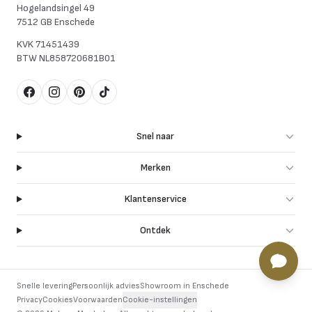
Hogelandsingel 49
7512 GB Enschede
KVK
71451439
BTW
NL858720681B01
Facebook
Instagram
Pinterest
TikTok
Snel naar
Merken
Klantenservice
Ontdek
Snelle levering
Persoonlijk advies
Showroom in Enschede
Privacy
Cookies
Voorwaarden
Cookie-instellingen