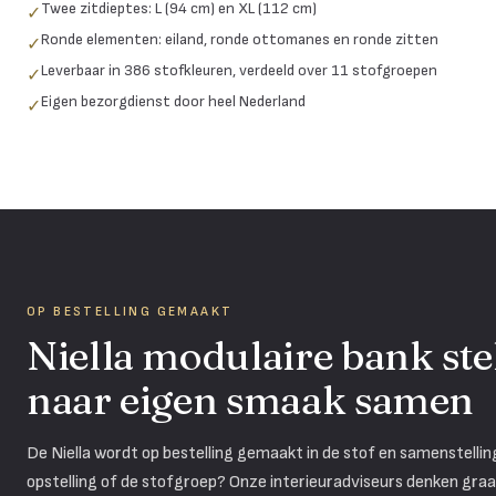
Twee zitdieptes: L (94 cm) en XL (112 cm)
✓
Ronde elementen: eiland, ronde ottomanes en ronde zitten
✓
Leverbaar in 386 stofkleuren, verdeeld over 11 stofgroepen
✓
Eigen bezorgdienst door heel Nederland
✓
OP BESTELLING GEMAAKT
Niella modulaire bank
ste
naar eigen smaak samen
De
Niella
wordt op bestelling gemaakt in de stof en samenstelling di
opstelling of de stofgroep? Onze interieuradviseurs denken gra