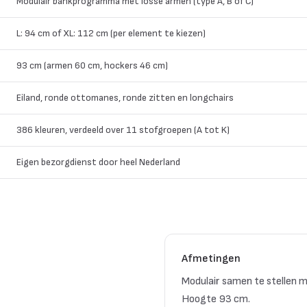
Modulair bankprogramma met losse armen (type A, B of C)
L: 94 cm of XL: 112 cm (per element te kiezen)
93 cm (armen 60 cm, hockers 46 cm)
Eiland, ronde ottomanes, ronde zitten en longchairs
386 kleuren, verdeeld over 11 stofgroepen (A tot K)
Eigen bezorgdienst door heel Nederland
Afmetingen
Modulair samen te stellen m
Hoogte 93 cm.