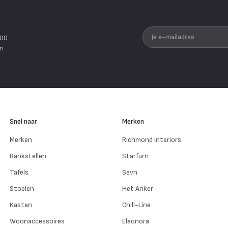
Je e-mailadres
200
en
Snel naar
Merken
Merken
Richmond Interiors
Bankstellen
Starfurn
Tafels
Sevn
Stoelen
Het Anker
Kasten
Chill-Line
Woonaccessoires
Eleonora