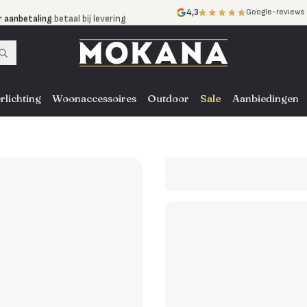
r aanbetaling
betaal bij levering
4,3
Google-reviews
mijnen
zonder rente
nst
door heel NL, BE en DE
rlichting
Woonaccessoires
Outdoor
Sale
Aanbiedingen