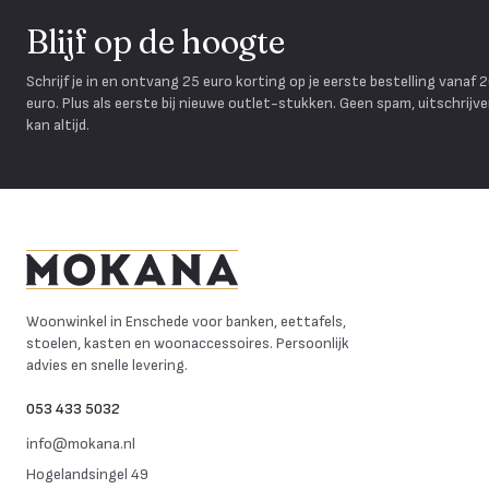
Blijf op de hoogte
Schrijf je in en ontvang 25 euro korting op je eerste bestelling vanaf 
euro. Plus als eerste bij nieuwe outlet-stukken. Geen spam, uitschrijv
kan altijd.
Mokana Meubelen
Woonwinkel in Enschede voor banken, eettafels,
stoelen, kasten en woonaccessoires. Persoonlijk
advies en snelle levering.
053 433 5032
info@mokana.nl
Hogelandsingel 49