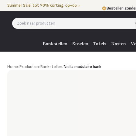
Naar de inhoud
Summer Sale: tot 70% korting, op=op
→
Bestellen zonde
Betalen in 3 ter
Eigen bezorgdie
Bankstellen
Stoelen
Tafels
Kasten
Ve
Niella modulaire bank
Home
/
Producten
/
Bankstellen
/
Niella modulaire bank