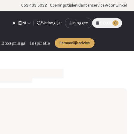
053 433 5032
Openingstijden
Klantenservice
Woonwinkel
NL
Verlanglijst
Inloggen
€ 0,00
0
Boxsprings
Inspiratie
Persoonlijk advies