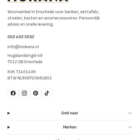
Mokana Meubelen
Woonwinkel in Enschede voor banken, eettafels,
stoelen, kasten en woonaccessoires. Persoonlijk
advies en snelle levering.
053 433 5032
info@mokana.nl
Hogelandsingel 49
7512 GB Enschede
KVK
71451439
BTW
NL858720681B01
Facebook
Instagram
Pinterest
TikTok
Snel naar
Merken