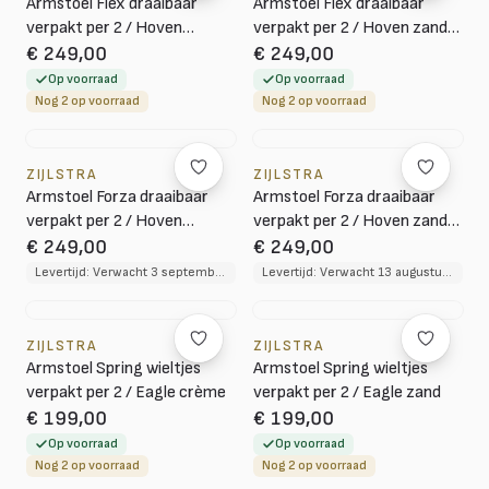
Armstoel Flex draaibaar
Armstoel Flex draaibaar
verpakt per 2 / Hoven
verpakt per 2 / Hoven zand-
champagne-bruin
bruin
€ 249,00
€ 249,00
Op voorraad
Op voorraad
Nog 2 op voorraad
Nog 2 op voorraad
ZIJLSTRA
ZIJLSTRA
Armstoel Forza draaibaar
Armstoel Forza draaibaar
verpakt per 2 / Hoven
verpakt per 2 / Hoven zand-
champagne-bruin
bruin
€ 249,00
€ 249,00
Levertijd: Verwacht 3 september 2026
Levertijd: Verwacht 13 augustus 2026
ZIJLSTRA
ZIJLSTRA
Armstoel Spring wieltjes
Armstoel Spring wieltjes
verpakt per 2 / Eagle crème
verpakt per 2 / Eagle zand
€ 199,00
€ 199,00
Op voorraad
Op voorraad
Nog 2 op voorraad
Nog 2 op voorraad