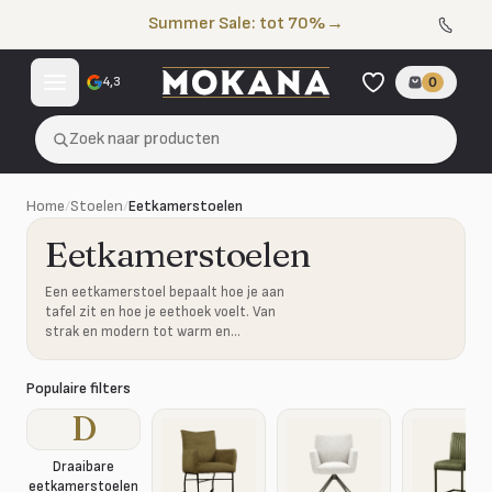
Naar de inhoud
Summer Sale: tot 70%
→
4,3
0
Zoek naar producten
Home
/
Stoelen
/
Eetkamerstoelen
Eetkamerstoelen
Een eetkamerstoel bepaalt hoe je aan
tafel zit en hoe je eethoek voelt. Van
strak en modern tot warm en
gestoffeerd: kies de stoel die bij jouw
tafel en interieur past.
Populaire filters
D
Draaibare
eetkamerstoelen