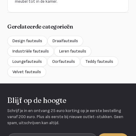
meubel tot in de kamer.
Gerelateerde categorieën
Design fauteuils
Draaifauteuils
Industriële fauteuils
Leren fauteuils
Loungefauteuils
Oorfauteuils
Teddy fauteuils
Velvet fauteuils
Blijf op de hoogte
Schrijf je in en ontvang 25 euro korting op je eerste bestelling
vanaf 200 euro. Plus als eerste bij nieuwe outlet-stukken. Geen
spam, uitschrijven kan altijd.