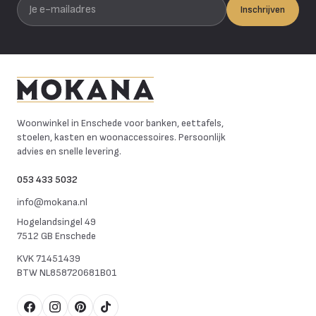
Je e-mailadres
Inschrijven
Mokana Meubelen
Woonwinkel in Enschede voor banken, eettafels,
stoelen, kasten en woonaccessoires. Persoonlijk
advies en snelle levering.
053 433 5032
info@mokana.nl
Hogelandsingel 49
7512 GB Enschede
KVK
71451439
BTW
NL858720681B01
Facebook
Instagram
Pinterest
TikTok