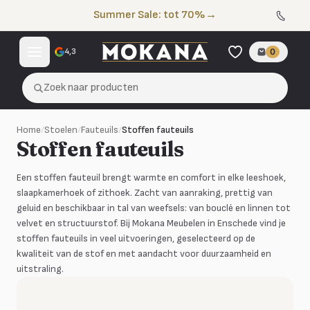
Naar de inhoud
Summer Sale: tot 70%
→
4,3
0
Zoek naar producten
Home
/
Stoelen
/
Fauteuils
/
Stoffen fauteuils
Stoffen fauteuils
Een stoffen fauteuil brengt warmte en comfort in elke leeshoek,
slaapkamerhoek of zithoek. Zacht van aanraking, prettig van
geluid en beschikbaar in tal van weefsels: van bouclé en linnen tot
velvet en structuurstof. Bij Mokana Meubelen in Enschede vind je
stoffen fauteuils in veel uitvoeringen, geselecteerd op de
kwaliteit van de stof en met aandacht voor duurzaamheid en
uitstraling.