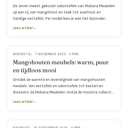
De zeven meest gekozen salontafels van Mokana Meubelen
op een rij, van mangohout en teak tot suarhout en
handige settafels. Per model lees je wat het bijzonder
maakt en in welke woonkamer het tot zijn recht komt.
Lees artikel
→
WOONSTIJL · 7 NOVEMBER 2025 · 5 MIN
Mangohouten meubels: warm, puur
en tijdloos mooi
Ontdek de warmte en levendigheid van mangohouten
meubels. Van eettafels en salontafels tot kasten en
dressoirs: bij Mokana Meubelen vind je de mooiste collectie
van echt mangohout, met natuurlijke tinten en een
Lees artikel
→
tijdloze uitstraling.
KOOPGIDS · 20 SEPTEMBER 2025 · 5 MIN