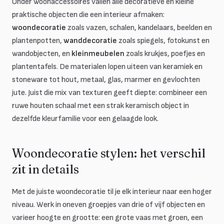
Onder woonaccessoires vallen alle decoratieve en kleine
praktische objecten die een interieur afmaken:
woondecoratie
zoals vazen, schalen, kandelaars, beelden en
plantenpotten,
wanddecoratie
zoals spiegels, fotokunst en
wandobjecten, en
kleinmeubelen
zoals krukjes, poefjes en
plantentafels. De materialen lopen uiteen van keramiek en
stoneware tot hout, metaal, glas, marmer en gevlochten
jute. Juist die mix van texturen geeft diepte: combineer een
ruwe houten schaal met een strak keramisch object in
dezelfde kleurfamilie voor een gelaagde look.
Woondecoratie stylen: het verschil
zit in details
Met de juiste woondecoratie til je elk interieur naar een hoger
niveau. Werk in oneven groepjes van drie of vijf objecten en
varieer hoogte en grootte: een grote vaas met groen, een