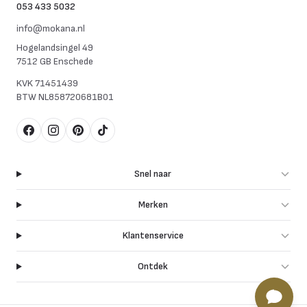
053 433 5032
info@mokana.nl
Hogelandsingel 49
7512 GB Enschede
KVK
71451439
BTW
NL858720681B01
Facebook
Instagram
Pinterest
TikTok
Snel naar
Merken
Klantenservice
Ontdek