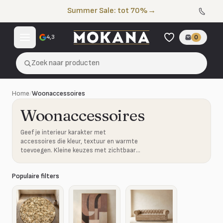
Naar de inhoud
Summer Sale: tot 70%
→
4,3
0
Zoek naar producten
Home
/
Woonaccessoires
Woonaccessoires
Geef je interieur karakter met
accessoires die kleur, textuur en warmte
toevoegen. Kleine keuzes met zichtbaar
effect.
Populaire filters