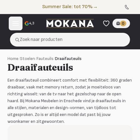
Naar de inhoud
Summer Sale: tot 70%
→
4,3
0
Zoek naar producten
Home
/
Stoelen
/
Fauteuils
/
Draaifauteuils
Draaifauteuils
Een draaifauteuil combineert comfort met flexibiliteit: 360 graden
draaibaar, vaak met memory return, zodat je moeiteloos van
richting wisselt: van de tv naar het gezelschap naar de open
haard. Bij Mokana Meubelen in Enschede vind je draaifauteuils in
alle stijlen, materialen en design-vormen, van tijdloos tot
uitgesproken. Zo is er altijd een model dat past bij jouw
woonkamer en zitgewoonten.