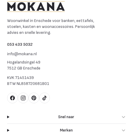
Mokana Meubelen
Woonwinkel in Enschede voor banken, eettafels,
stoelen, kasten en woonaccessoires. Persoonlijk
advies en snelle levering.
053 433 5032
info@mokana.nl
Hogelandsingel 49
7512 GB Enschede
KVK
71451439
BTW
NL858720681B01
Facebook
Instagram
Pinterest
TikTok
Snel naar
Merken