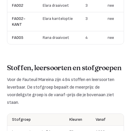
FA002
Elara draaivoet
3
nee
FA002-
Elara kanteloptie
3
nee
KANT
FA005
Rana draaivoet
4
nee
Stoffen, leersoorten en stofgroepen
Voor de Fauteuil Mareina zijn 494 stoffen en leersoorten
leverbaar. De stofgroep bepaalt de meerprijs: de
voordeligste groep is de vanaf-prijs die je bovenaan ziet
staan.
Stofgroep
Kleuren
Vanaf