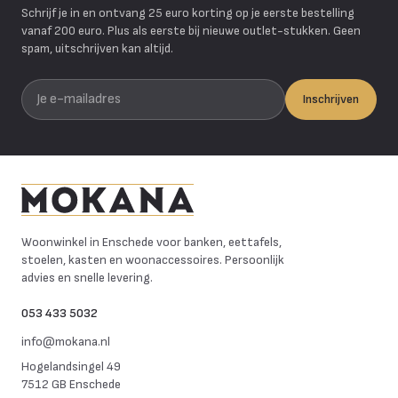
Schrijf je in en ontvang 25 euro korting op je eerste bestelling
vanaf 200 euro. Plus als eerste bij nieuwe outlet-stukken. Geen
spam, uitschrijven kan altijd.
Je e-mailadres
Inschrijven
Mokana Meubelen
Woonwinkel in Enschede voor banken, eettafels,
stoelen, kasten en woonaccessoires. Persoonlijk
advies en snelle levering.
053 433 5032
info@mokana.nl
Hogelandsingel 49
7512 GB Enschede