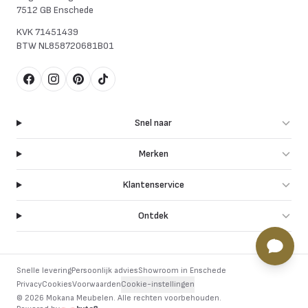
7512 GB Enschede
KVK
71451439
BTW
NL858720681B01
Facebook
Instagram
Pinterest
TikTok
Snel naar
Merken
Klantenservice
Ontdek
Snelle levering
Persoonlijk advies
Showroom in Enschede
Privacy
Cookies
Voorwaarden
Cookie-instellingen
©
2026
Mokana Meubelen.
Alle rechten voorbehouden
.