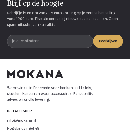
Blijf op de hoogte
Schrijf je in en ontvang 25 euro korting op je eerste bestelling
vanaf 200 euro. Plus als eerste bij nieuwe outlet-stukken. Geen
spam, uitschrijven kan altijd.
Je e-mailadres
Inschrijven
Mokana Meubelen
Woonwinkel in Enschede voor banken, eettafels,
stoelen, kasten en woonaccessoires. Persoonlijk
advies en snelle levering.
053 433 5032
info@mokana.nl
Hogelandsingel 49