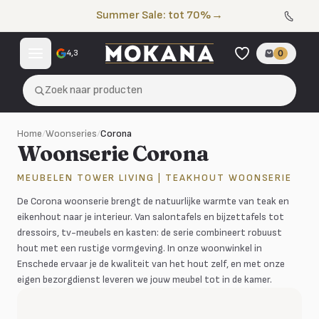
Naar de inhoud
Summer Sale: tot 70%
→
4,3
0
Zoek naar producten
Home
/
Woonseries
/
Corona
Woonserie Corona
MEUBELEN TOWER LIVING | TEAKHOUT WOONSERIE
De Corona woonserie brengt de natuurlijke warmte van teak en
eikenhout naar je interieur. Van salontafels en bijzettafels tot
dressoirs, tv-meubels en kasten: de serie combineert robuust
hout met een rustige vormgeving. In onze woonwinkel in
Enschede ervaar je de kwaliteit van het hout zelf, en met onze
eigen bezorgdienst leveren we jouw meubel tot in de kamer.