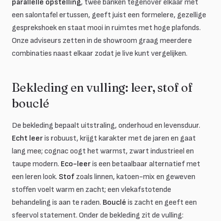
parallelle opstelling
, twee banken tegenover elkaar met
een salontafel ertussen, geeft juist een formelere, gezellige
gesprekshoek en staat mooi in ruimtes met hoge plafonds.
Onze adviseurs zetten in de showroom graag meerdere
combinaties naast elkaar zodat je live kunt vergelijken.
Bekleding en vulling: leer, stof of
bouclé
De bekleding bepaalt uitstraling, onderhoud en levensduur.
Echt leer
is robuust, krijgt karakter met de jaren en gaat
lang mee; cognac oogt het warmst, zwart industrieel en
taupe modern.
Eco-leer
is een betaalbaar alternatief met
een leren look.
Stof
zoals linnen, katoen-mix en geweven
stoffen voelt warm en zacht; een vlekafstotende
behandeling is aan te raden.
Bouclé
is zacht en geeft een
sfeervol statement. Onder de bekleding zit de vulling: