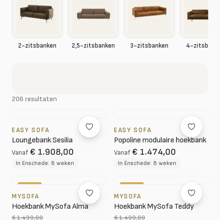
2-zitsbanken
2,5-zitsbanken
3-zitsbanken
4-zitsbank
206 resultaten
EASY SOFA
EASY SOFA
Loungebank Sesilia
Popoline modulaire hoekbank
€ 1.908,00
€ 1.474,00
Vanaf
Vanaf
In Enschede: 8 weken
In Enschede: 8 weken
-10%
-20%
MYSOFA
MYSOFA
Hoekbank MySofa Alma
Hoekbank MySofa Teddy
€ 1.499,00
€ 1.499,00