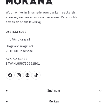
Mokana Meubelen
Woonwinkel in Enschede voor banken, eettafels,
stoelen, kasten en woonaccessoires. Persoonlijk
advies en snelle levering.
053 433 5032
info@mokana.nl
Hogelandsingel 49
7512 GB Enschede
KVK
71451439
BTW
NL858720681B01
Facebook
Instagram
Pinterest
TikTok
Snel naar
Merken