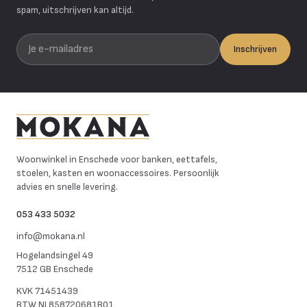
spam, uitschrijven kan altijd.
Je e-mailadres
Inschrijven
Mokana Meubelen
Woonwinkel in Enschede voor banken, eettafels,
stoelen, kasten en woonaccessoires. Persoonlijk
advies en snelle levering.
053 433 5032
info@mokana.nl
Hogelandsingel 49
7512 GB Enschede
KVK
71451439
BTW
NL858720681B01