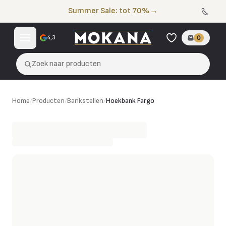
Naar de inhoud
Summer Sale: tot 70%
→
4,3
0
Zoek naar producten
Hoekbank Fargo
Home
/
Producten
/
Bankstellen
/
Hoekbank Fargo