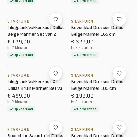
Op voorraad
Op voorraad
STARFURN
STARFURN
Inlegplank Vakkenkast Dallas
Bovenblad Dressoir Dallas
Beige Marmer Set van 2
Beige Marmer 165 cm
€ 179,00
€ 329,00
In 2 kleuren
In 2 kleuren
Op voorraad
Op voorraad
STARFURN
STARFURN
Inlegplank Vakkenkast XL
Bovenblad Dressoir Dallas
Dallas Bruin Marmer Set van
Beige Marmer 100 cm
4
€ 499,00
€ 199,00
In 2 kleuren
In 2 kleuren
Op voorraad
Op voorraad
STARFURN
STARFURN
Bovenblad Salontafel Dallas
Bovenblad Dressoir Dallas