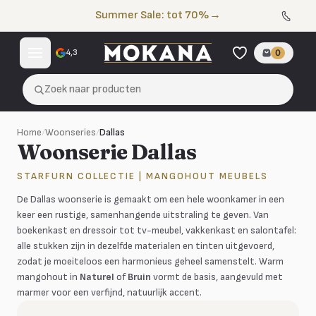
Naar de inhoud
Summer Sale: tot 70%
→
4,3
0
Zoek naar producten
Home
/
Woonseries
/
Dallas
Woonserie Dallas
STARFURN COLLECTIE | MANGOHOUT MEUBELS
De Dallas woonserie is gemaakt om een hele woonkamer in een
keer een rustige, samenhangende uitstraling te geven. Van
boekenkast en dressoir tot tv-meubel, vakkenkast en salontafel:
alle stukken zijn in dezelfde materialen en tinten uitgevoerd,
zodat je moeiteloos een harmonieus geheel samenstelt. Warm
mangohout in
Naturel
of
Bruin
vormt de basis, aangevuld met
marmer voor een verfijnd, natuurlijk accent.