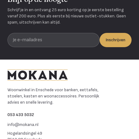
Schrijf je in en ontvang 25 euro korting op je eerste bestelling
vanaf 200 euro. Plus als eerste bij nieuwe outlet-stukken. Geen
spam, uitschrijven kan altijd.
Je e-mailadres
Inschrijven
Mokana Meubelen
Woonwinkel in Enschede voor banken, eettafels,
stoelen, kasten en woonaccessoires. Persoonlijk
advies en snelle levering.
053 433 5032
info@mokana.nl
Hogelandsingel 49