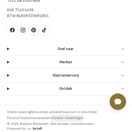
7512 GB Enschede
KVK
71451439
BTW
NL858720681B01
Facebook
Instagram
Pinterest
TikTok
Snel naar
Merken
Klantenservice
Ontdek
Snelle levering
Persoonlijk advies
Showroom in Enschede
Privacy
Cookies
Voorwaarden
Cookie-instellingen
©
2026
Mokana Meubelen.
Alle rechten voorbehouden
.
Powered by
byte8