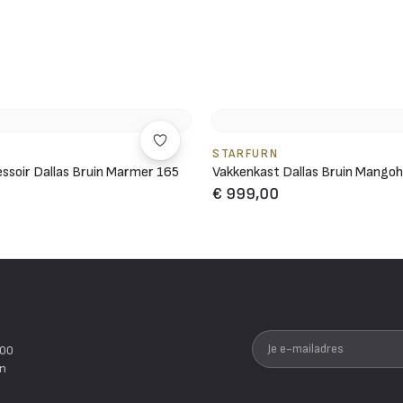
STARFURN
ssoir Dallas Bruin Marmer 165
Vakkenkast Dallas Bruin Mango
€ 999,00
Je e-mailadres
200
en