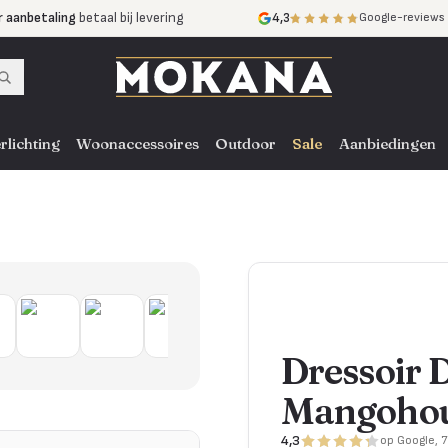
r aanbetaling
betaal bij levering
4,3
Google-reviews
mijnen
zonder rente
nst
door heel NL, BE en DE
rlichting
Woonaccessoires
Outdoor
Sale
Aanbiedingen
Dressoir D
Mangohou
4,3
op Google, 