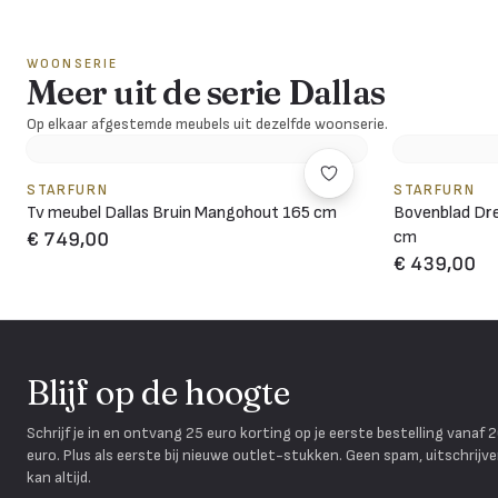
WOONSERIE
Meer uit de serie Dallas
Op elkaar afgestemde meubels uit dezelfde woonserie.
STARFURN
STARFURN
Tv meubel Dallas Bruin Mangohout 165 cm
Bovenblad Dre
cm
€ 749,00
€ 439,00
Blijf op de hoogte
Schrijf je in en ontvang 25 euro korting op je eerste bestelling vanaf 
euro. Plus als eerste bij nieuwe outlet-stukken. Geen spam, uitschrijv
kan altijd.