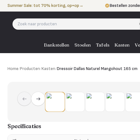
Naar de inhoud
Summer Sale: tot 70% korting, op=op
→
Bestellen zonde
Betalen in 3 ter
Eigen bezorgdie
Bankstellen
Stoelen
Tafels
Kasten
Ve
Home
/
Producten
/
Kasten
/
Dressoir Dallas Naturel Mangohout 165 cm
Specificaties