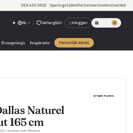
053 433 5032
Openingstijden
Klantenservice
Woonwinkel
NL
Verlanglijst
Inloggen
€ 0,00
0
Boxsprings
Inspiratie
Persoonlijk advies
allas Naturel
t 165 cm
715+ reviews over Mokana