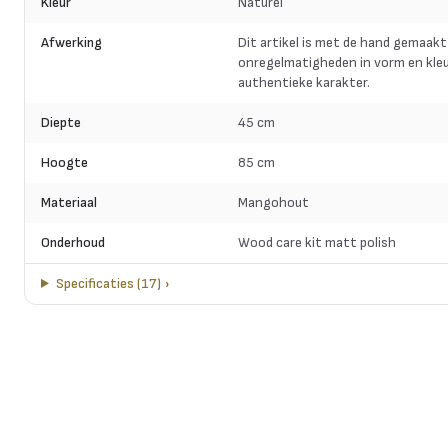
Kleur
Naturel
Afwerking
Dit artikel is met de hand gemaakt
onregelmatigheden in vorm en kleu
authentieke karakter.
Diepte
45 cm
Hoogte
85 cm
Materiaal
Mangohout
Onderhoud
Wood care kit matt polish
Specificaties
(
17
)
›