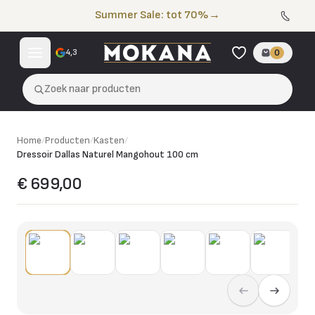
Naar de inhoud
Summer Sale: tot 70%
→
4,3
0
Zoek naar producten
Home
/
Producten
/
Kasten
/
Dressoir Dallas Naturel Mangohout 100 cm
€ 699,00