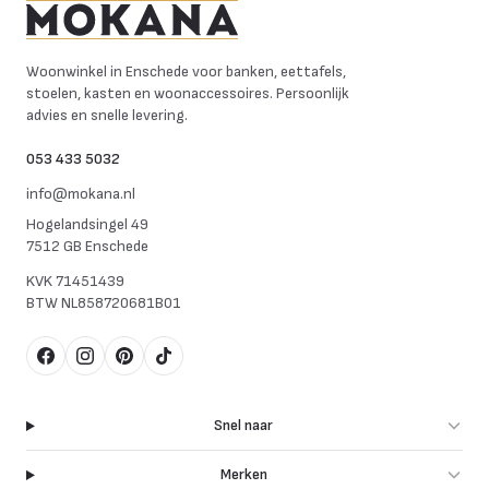
Mokana Meubelen
Woonwinkel in Enschede voor banken, eettafels,
stoelen, kasten en woonaccessoires. Persoonlijk
advies en snelle levering.
053 433 5032
info@mokana.nl
Hogelandsingel 49
7512 GB Enschede
KVK
71451439
BTW
NL858720681B01
Facebook
Instagram
Pinterest
TikTok
Snel naar
Merken