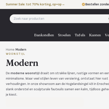
Naar de inhoud
Summer Sale: tot 70% korting, op=op
→
Bestellen zonde
Betalen in 3 ter
Eigen bezorgdie
Bankstellen
Stoelen
Tafels
Kasten
Ve
Home
/
Modern
WOONSTIJL
Modern
De
moderne woonstijl
draait om strakke lijnen, rustige vormen en ee
minimalisme. Waar veel stijlen leven van versiering, ontstaat hier rus
verhoudingen. In onze showroom aan de Hogelandsingel 49 in Ensched
slank onderstel en sculpturale fauteuils samen een kalm, tijdloos gehee
je kiest.