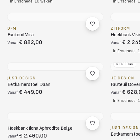
In Enschede: 10 weken
In Enschede: 
DFM
ZITFORM
Fauteuil Mira
Hoekbank Viki
€ 882,00
€ 2.24
Vanaf
Vanaf
In Enschede: 
NL DESIGN
JUST DESIGN
HE DESIGN
Eetkamerstoel Daan
Fauteuil Dove
€ 449,00
€ 628,
Vanaf
Vanaf
In Enschede: 
Hoekbank Ilona Aphrodite Beige
JUST DESIGN
Eetkamerstoel
€ 2.460,00
Vanaf