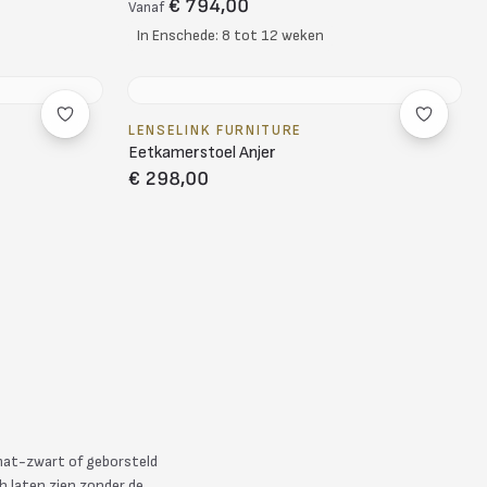
€ 794,00
Vanaf
In Enschede: 8 tot 12 weken
LENSELINK FURNITURE
Eetkamerstoel Anjer
€ 298,00
 mat-zwart of geborsteld
h laten zien zonder de