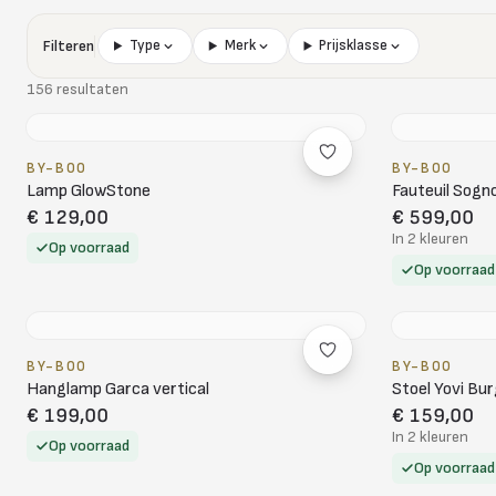
Filteren
Type
Merk
Prijsklasse
156 resultaten
BY-BOO
BY-BOO
Lamp GlowStone
Fauteuil Sogn
€ 129,00
€ 599,00
In 2 kleuren
Op voorraad
Op voorraad
BY-BOO
BY-BOO
Hanglamp Garca vertical
Stoel Yovi Bu
€ 199,00
€ 159,00
In 2 kleuren
Op voorraad
Op voorraad