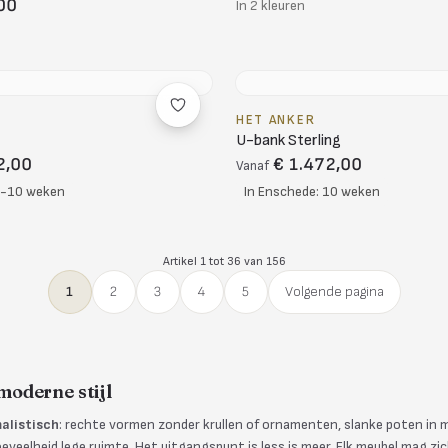
00
In 2 kleuren
HET ANKER
U-bank Sterling
2,00
€ 1.472,00
Vanaf
8-10 weken
In Enschede: 10 weken
Artikel 1 tot 36 van 156
1
2
3
4
5
Volgende pagina
oderne stijl
alistisch
: rechte vormen zonder krullen of ornamenten, slanke poten in
veelheid lege ruimte. Het uitgangspunt is less is meer. Elk meubel mag zic