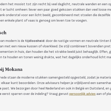
rn het mooist tot zijn recht bij veel daglicht, neutrale wanden en een op
at er lucht omheen: liever een paar goed gekozen stukken dan veel losse me
ank onderstel voor een licht beeld, gecombineerd met stoelen die dezelfde 
een enkele plant of vaas is genoeg om leven toe te voegen.
sch
van modern is de
tijdloosheid
: door de rustige vormen en neutrale tinten b
aan met een nieuw kussen of vloerkleed. De stijl combineert bovendien pret
lementen in huis, dan houden die het strakke beeld juist behaaglijk. Effen, 
n te houden en tonen weinig drukte, wat het dagelijks onderhoud licht ma
bij Mokana
ede staan de moderne stukken samengesteld opgesteld, zodat je material
elkaar kunt beoordelen. Onze adviseurs helpen je vrijblijvend een samenha
mte past. We bezorgen door heel Nederland en ook in België en Duitsland, en
je eerst sparren over de indeling? Vraag gerust
persoonlijk advies
aan of pl