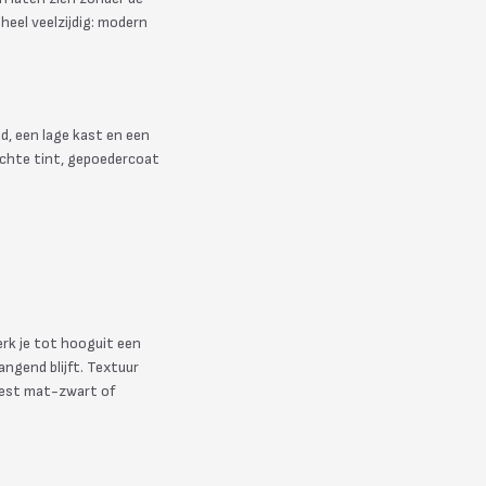
 heel veelzijdig: modern
d, een lage kast en een
lichte tint, gepoedercoat
erk je tot hooguit een
ngend blijft. Textuur
 best mat-zwart of