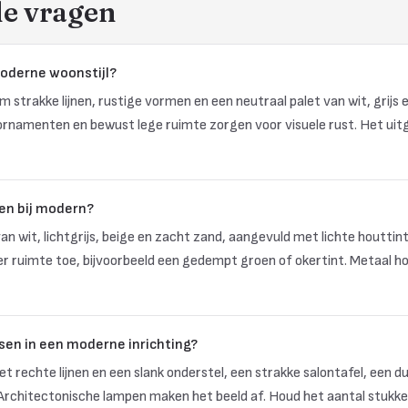
de vragen
oderne woonstijl?
om strakke lijnen, rustige vormen en een neutraal palet van wit, grijs 
ornamenten en bewust lege ruimte zorgen voor visuele rust. Het uitga
en bij modern?
n wit, lichtgrijs, beige en zacht zand, aangevuld met lichte houttin
er ruimte toe, bijvoorbeeld een gedempt groen of okertint. Metaal h
en in een moderne inrichting?
 rechte lijnen en een slank onderstel, een strakke salontafel, een d
. Architectonische lampen maken het beeld af. Houd het aantal stukk