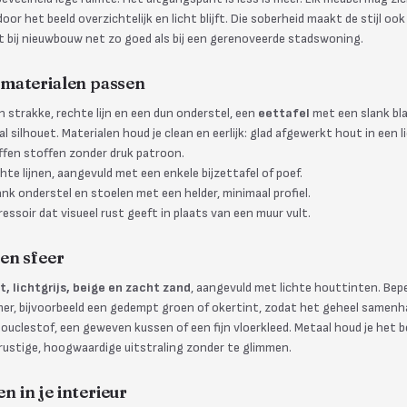
or het beeld overzichtelijk en licht blijft. Die soberheid maakt de stijl ook
t bij nieuwbouw net zo goed als bij een gerenoveerde stadswoning.
materialen passen
 strakke, rechte lijn en een dun onderstel, een
eettafel
met een slank bla
l silhouet. Materialen houd je clean en eerlijk: glad afgewerkt hout in een 
ffen stoffen zonder druk patroon.
hte lijnen, aangevuld met een enkele bijzettafel of poef.
lank onderstel en stoelen met een helder, minimaal profiel.
dressoir dat visueel rust geeft in plaats van een muur vult.
en sfeer
t, lichtgrijs, beige en zacht zand
, aangevuld met lichte houttinten. Bep
mer, bijvoorbeeld een gedempt groen of okertint, zodat het geheel samenha
n bouclestof, een geweven kussen of een fijn vloerkleed. Metaal houd je het
 rustige, hoogwaardige uitstraling zonder te glimmen.
 in je interieur