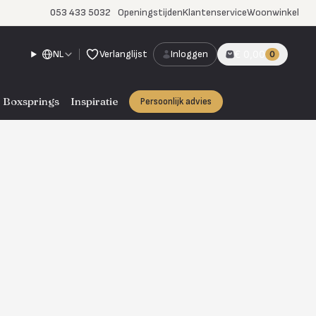
053 433 5032
Openingstijden
Klantenservice
Woonwinkel
NL
Verlanglijst
Inloggen
€ 0,00
0
Boxsprings
Inspiratie
Persoonlijk advies