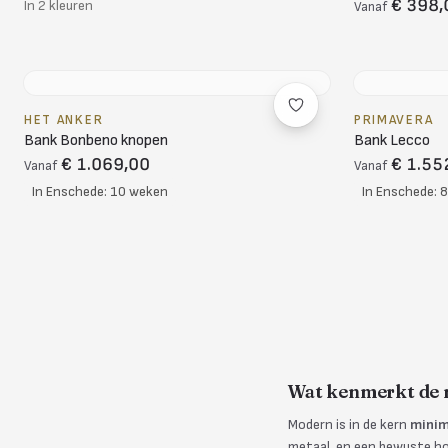
€ 398,
In 2 kleuren
Vanaf
HET ANKER
PRIMAVERA
Bank Bonbeno knopen
Bank Lecco
€ 1.069,00
€ 1.55
Vanaf
Vanaf
In Enschede: 10 weken
In Enschede: 
Wat kenmerkt de m
Modern is in de kern
minim
metaal, en een bewuste hoe