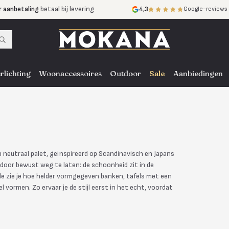
r aanbetaling
betaal bij levering
4,3
Google-reviews
mijnen
zonder rente
nst
door heel NL, BE en DE
rlichting
Woonaccessoires
Outdoor
Sale
Aanbiedingen
n neutraal palet, geïnspireerd op Scandinavisch en Japans
t door bewust weg te laten: de schoonheid zit in de
e zie je hoe helder vormgegeven banken, tafels met een
l vormen. Zo ervaar je de stijl eerst in het echt, voordat