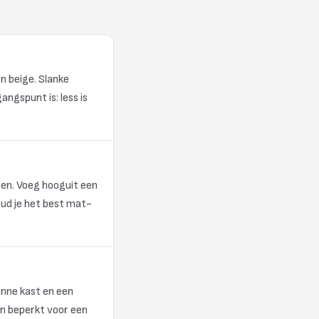
en beige. Slanke
ngspunt is: less is
ten. Voeg hooguit een
oud je het best mat-
unne kast en een
en beperkt voor een