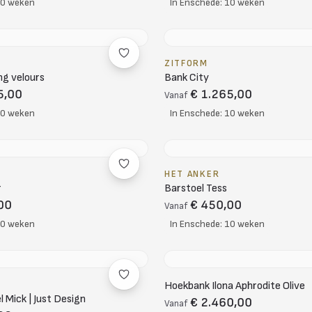
10 weken
In Enschede: 10 weken
ZITFORM
ng velours
Bank City
5,00
€ 1.265,00
Vanaf
10 weken
In Enschede: 10 weken
HET ANKER
r
Barstoel Tess
00
€ 450,00
Vanaf
10 weken
In Enschede: 10 weken
Hoekbank Ilona Aphrodite Olive
 Mick | Just Design
€ 2.460,00
Vanaf