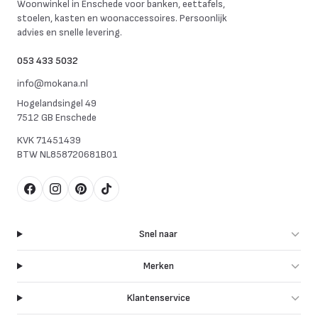
Woonwinkel in Enschede voor banken, eettafels,
stoelen, kasten en woonaccessoires. Persoonlijk
advies en snelle levering.
053 433 5032
info@mokana.nl
Hogelandsingel 49
7512 GB Enschede
KVK
71451439
BTW
NL858720681B01
Facebook
Instagram
Pinterest
TikTok
Snel naar
Merken
Klantenservice