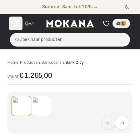
Naar de inhoud
Summer Sale: tot 70%
→
4,3
0
Zoek naar producten
Home
/
Producten
/
Bankstellen
/
Bank City
€ 1.265,00
VANAF