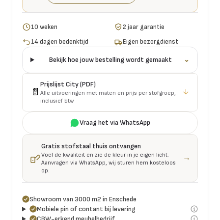
10 weken
2 jaar garantie
14 dagen bedenktijd
Eigen bezorgdienst
Bekijk hoe jouw bestelling wordt gemaakt
⌄
Prijslijst
City
(PDF)
📄
↓
Alle uitvoeringen met maten en prijs per stofgroep,
inclusief btw
Vraag het via WhatsApp
Gratis stofstaal thuis ontvangen
Voel de kwaliteit en zie de kleur in je eigen licht.
→
Aanvragen via WhatsApp, wij sturen hem kosteloos
op.
Showroom van 3000 m2 in Enschede
Mobiele pin of contant bij levering
CBW-erkend meubelbedrijf