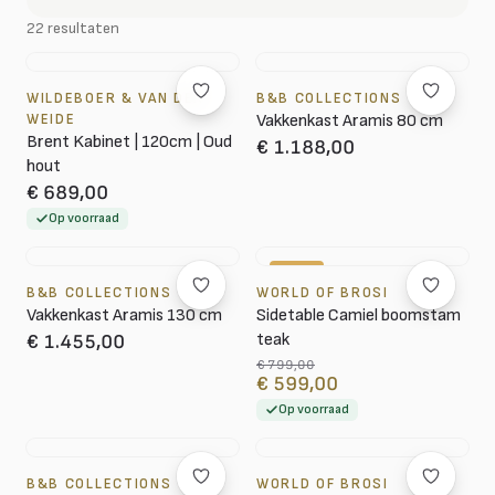
22 resultaten
WILDEBOER & VAN DER
B&B COLLECTIONS
WEIDE
Vakkenkast Aramis 80 cm
Brent Kabinet | 120cm | Oud
€ 1.188,00
hout
€ 689,00
Op voorraad
-25%
B&B COLLECTIONS
WORLD OF BROSI
Vakkenkast Aramis 130 cm
Sidetable Camiel boomstam
teak
€ 1.455,00
€ 799,00
€ 599,00
Op voorraad
B&B COLLECTIONS
WORLD OF BROSI