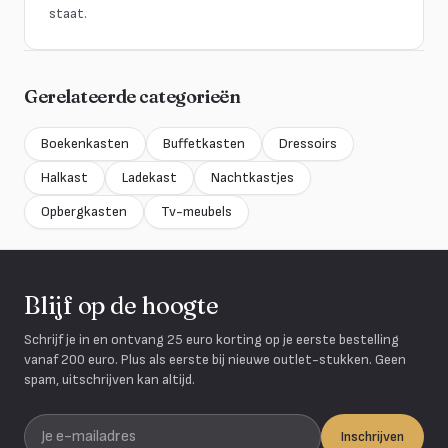
staat.
Gerelateerde categorieën
Boekenkasten
Buffetkasten
Dressoirs
Halkast
Ladekast
Nachtkastjes
Opbergkasten
Tv-meubels
Blijf op de hoogte
Schrijf je in en ontvang 25 euro korting op je eerste bestelling
vanaf 200 euro. Plus als eerste bij nieuwe outlet-stukken. Geen
spam, uitschrijven kan altijd.
Je e-mailadres
Inschrijven