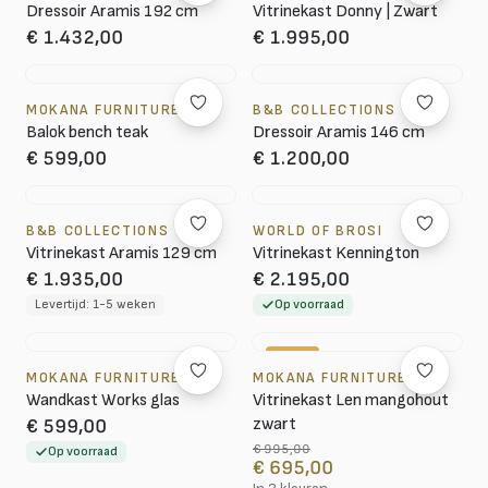
Dressoir Aramis 192 cm
Vitrinekast Donny | Zwart
€ 1.432,00
€ 1.995,00
MOKANA FURNITURE
B&B COLLECTIONS
Balok bench teak
Dressoir Aramis 146 cm
€ 599,00
€ 1.200,00
B&B COLLECTIONS
WORLD OF BROSI
Vitrinekast Aramis 129 cm
Vitrinekast Kennington
€ 1.935,00
€ 2.195,00
Levertijd: 1-5 weken
Op voorraad
-30%
MOKANA FURNITURE
MOKANA FURNITURE
Wandkast Works glas
Vitrinekast Len mangohout
zwart
€ 599,00
€ 995,00
Op voorraad
€ 695,00