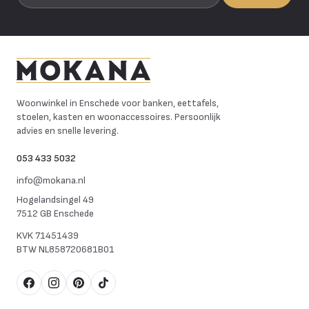
Mokana Meubelen
Woonwinkel in Enschede voor banken, eettafels,
stoelen, kasten en woonaccessoires. Persoonlijk
advies en snelle levering.
053 433 5032
info@mokana.nl
Hogelandsingel 49
7512 GB Enschede
KVK
71451439
BTW
NL858720681B01
Facebook
Instagram
Pinterest
TikTok