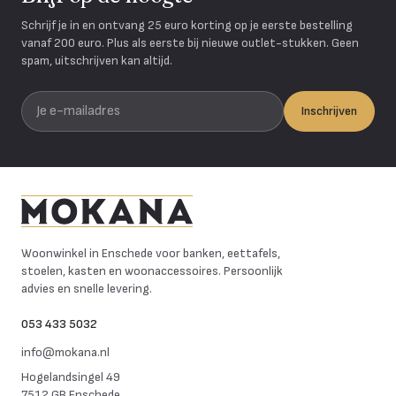
Schrijf je in en ontvang 25 euro korting op je eerste bestelling
vanaf 200 euro. Plus als eerste bij nieuwe outlet-stukken. Geen
spam, uitschrijven kan altijd.
Je e-mailadres
Inschrijven
Mokana Meubelen
Woonwinkel in Enschede voor banken, eettafels,
stoelen, kasten en woonaccessoires. Persoonlijk
advies en snelle levering.
053 433 5032
info@mokana.nl
Hogelandsingel 49
7512 GB Enschede