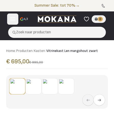
Naar de inhoud
Summer Sale: tot 70%
→
4,3
0
Zoek naar producten
Home
/
Producten
/
Kasten
/
Vitrinekast Len mangohout zwart
€ 695,00
€ 995,00