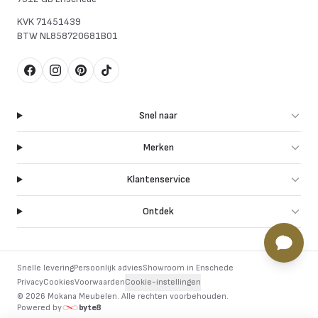
KVK
71451439
BTW
NL858720681B01
Facebook
Instagram
Pinterest
TikTok
Snel naar
Merken
Klantenservice
Ontdek
Snelle levering
Persoonlijk advies
Showroom in Enschede
Privacy
Cookies
Voorwaarden
Cookie-instellingen
©
2026
Mokana Meubelen.
Alle rechten voorbehouden
.
Powered by
byte8