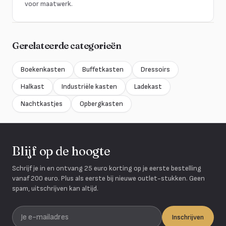
voor maatwerk.
Gerelateerde categorieën
Boekenkasten
Buffetkasten
Dressoirs
Halkast
Industriële kasten
Ladekast
Nachtkastjes
Opbergkasten
Blijf op de hoogte
Schrijf je in en ontvang 25 euro korting op je eerste bestelling
vanaf 200 euro. Plus als eerste bij nieuwe outlet-stukken. Geen
spam, uitschrijven kan altijd.
Je e-mailadres
Inschrijven