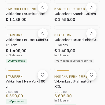
B&B COLLECTIONS
B&B COLLECTIONS
Vakkenkast Aramis 80 cm
Vakkenkast Aramis 130 cm
€ 1.188,00
€ 1.455,00
STARFURN
STARFURN
Vakkenkast Brussel Sand XL |
Vakkenkast Brussel Black XL
160 cm
| 160 cm
€ 1.499,00
€ 1.499,00
In 3 kleuren
In 3 kleuren
Op voorraad
Verwachte levertijd week 48
-33%
-22%
STARFURN
MOKANA FURNITURE
Vakkenkast New York | 90
Vakkenkast Utah naturel
cm
XXL
€ 899,00
€ 895,00
€ 599,00
€ 695,00
In 2 kleuren
Op voorraad