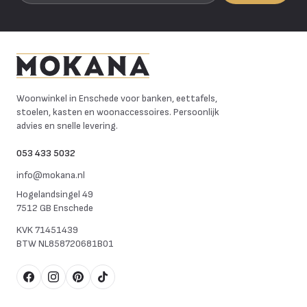
Mokana Meubelen
Woonwinkel in Enschede voor banken, eettafels,
stoelen, kasten en woonaccessoires. Persoonlijk
advies en snelle levering.
053 433 5032
info@mokana.nl
Hogelandsingel 49
7512 GB Enschede
KVK
71451439
BTW
NL858720681B01
Facebook
Instagram
Pinterest
TikTok