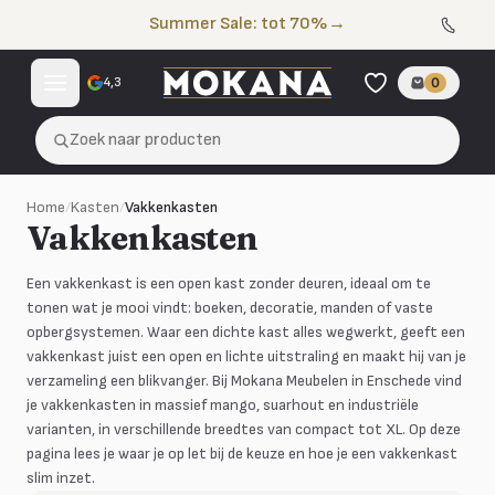
Naar de inhoud
Summer Sale: tot 70%
→
4,3
0
Zoek naar producten
Home
/
Kasten
/
Vakkenkasten
Vakkenkasten
Een vakkenkast is een open kast zonder deuren, ideaal om te
tonen wat je mooi vindt: boeken, decoratie, manden of vaste
opbergsystemen. Waar een dichte kast alles wegwerkt, geeft een
vakkenkast juist een open en lichte uitstraling en maakt hij van je
verzameling een blikvanger. Bij Mokana Meubelen in Enschede vind
je vakkenkasten in massief mango, suarhout en industriële
varianten, in verschillende breedtes van compact tot XL. Op deze
pagina lees je waar je op let bij de keuze en hoe je een vakkenkast
slim inzet.