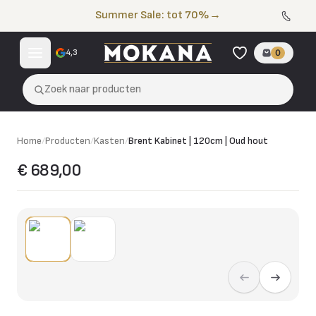
Naar de inhoud
Summer Sale: tot 70%
→
4,3
0
Zoek naar producten
Home
/
Producten
/
Kasten
/
Brent Kabinet | 120cm | Oud hout
€ 689,00