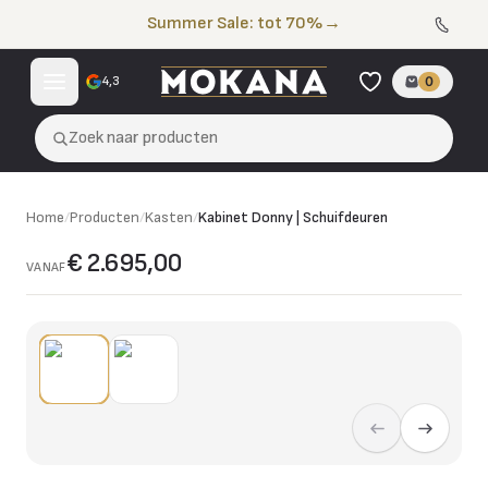
Naar de inhoud
Summer Sale: tot 70%
→
4,3
0
Zoek naar producten
Home
/
Producten
/
Kasten
/
Kabinet Donny | Schuifdeuren
€ 2.695,00
VANAF