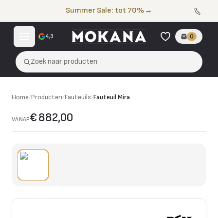
Naar de inhoud
Summer Sale: tot 70%
→
4,3
0
Zoek naar producten
Home
/
Producten
/
Fauteuils
/
Fauteuil Mira
€ 882,00
VANAF