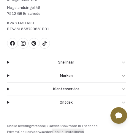
Hogelandsingel 49
7512 GB Enschede
KVK
71451439
BTW
NL858720681B01
Facebook
Instagram
Pinterest
TikTok
Snel naar
Merken
Klantenservice
Ontdek
Snelle levering
Persoonlijk advies
Showroom in Enschede
Privacy
Cookies
Voorwaarden
Cookie-instellingen