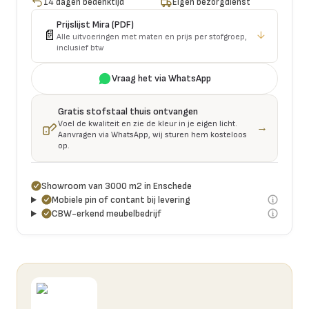
14 dagen bedenktijd
Eigen bezorgdienst
Prijslijst
Mira
(PDF)
📄
↓
Alle uitvoeringen met maten en prijs per stofgroep,
inclusief btw
Vraag het via WhatsApp
Gratis stofstaal thuis ontvangen
Voel de kwaliteit en zie de kleur in je eigen licht.
→
Aanvragen via WhatsApp, wij sturen hem kosteloos
op.
Showroom van 3000 m2 in Enschede
Mobiele pin of contant bij levering
CBW-erkend meubelbedrijf