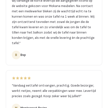
wij vanwege de korte levertijd die aangegeven stond op
de website gekozen voor Mokana meubelen. Na contact
met een medewerker bleken zij de wachttijd echt na te
kunnen komen en was onze tafel na 1 week al binnen. Wij
zijn ontzettend tevreden met zowel de jongen die de
tafel kwam leveren en zo vriendelijk was om de tafel te
tillen naar het balkon zodat wij de tafel naar binnen
konden krijgen, als met de snelle levering én de prachtige
tafel.
”
B
Bsp
“
Vandaag eettafel ontvangen, prachtig. Goede bezorger,
werkt netjes, neemt alle verpakkingen weer mee. Levertijd
precies zoals gezegd. Koop zeker weer bij jullie!!!
”
M
Montserrat Bruins