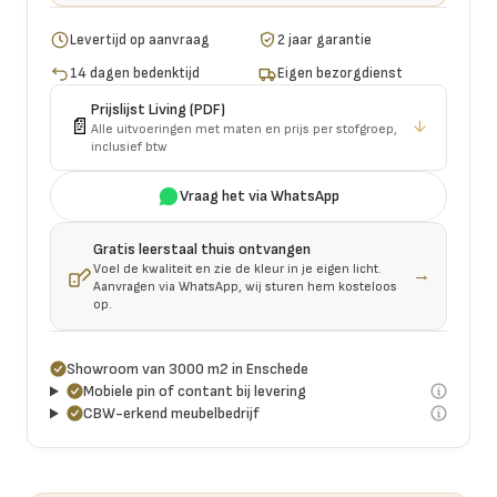
Levertijd op aanvraag
2 jaar garantie
14 dagen bedenktijd
Eigen bezorgdienst
Prijslijst
Living
(PDF)
📄
↓
Alle uitvoeringen met maten en prijs per stofgroep,
inclusief btw
Vraag het via WhatsApp
Gratis leerstaal thuis ontvangen
Voel de kwaliteit en zie de kleur in je eigen licht.
→
Aanvragen via WhatsApp, wij sturen hem kosteloos
op.
Showroom van 3000 m2 in Enschede
Mobiele pin of contant bij levering
CBW-erkend meubelbedrijf