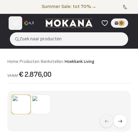
Naar de inhoud
Summer Sale: tot 70%
→
4,3
0
Zoek naar producten
Home
/
Producten
/
Bankstellen
/
Hoekbank Living
€ 2.876,00
VANAF