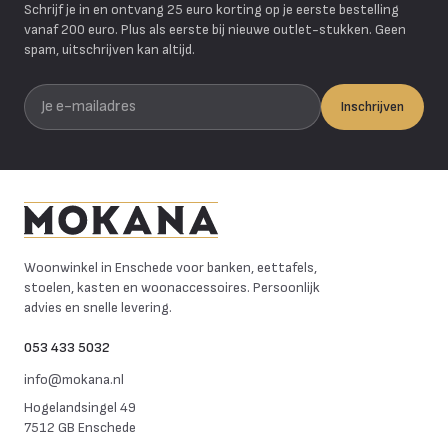
Schrijf je in en ontvang 25 euro korting op je eerste bestelling
vanaf 200 euro. Plus als eerste bij nieuwe outlet-stukken. Geen
spam, uitschrijven kan altijd.
Je e-mailadres
Inschrijven
Mokana Meubelen
Woonwinkel in Enschede voor banken, eettafels,
stoelen, kasten en woonaccessoires. Persoonlijk
advies en snelle levering.
053 433 5032
info@mokana.nl
Hogelandsingel 49
7512 GB Enschede