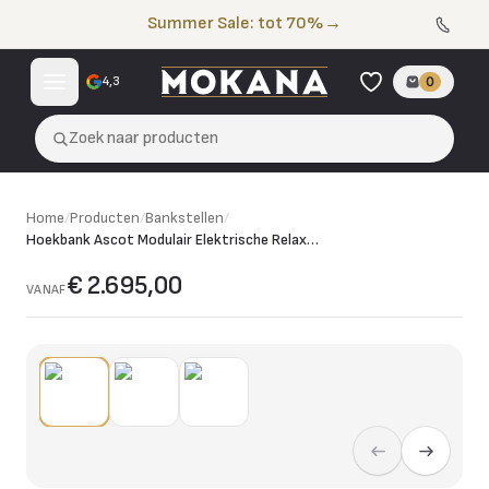
Naar de inhoud
Summer Sale: tot 70%
→
4,3
0
Zoek naar producten
Home
/
Producten
/
Bankstellen
/
Hoekbank Ascot Modulair Elektrische Relax Loungebank
€ 2.695,00
VANAF