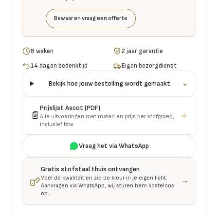
Bewaar en vraag een offerte
8 weken
2 jaar garantie
14 dagen bedenktijd
Eigen bezorgdienst
Bekijk hoe jouw bestelling wordt gemaakt
⌄
Prijslijst
Ascot
(PDF)
📄
↓
Alle uitvoeringen met maten en prijs per stofgroep,
inclusief btw
Vraag het via WhatsApp
Gratis stofstaal thuis ontvangen
Voel de kwaliteit en zie de kleur in je eigen licht.
→
Aanvragen via WhatsApp, wij sturen hem kosteloos
op.