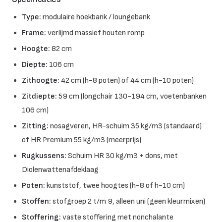
Type:
modulaire hoekbank / loungebank
Frame:
verlijmd massief houten romp
Hoogte:
82 cm
Diepte:
106 cm
Zithoogte:
42 cm (h-8 poten) of 44 cm (h-10 poten)
Zitdiepte:
59 cm (longchair 130-194 cm, voetenbanken
106 cm)
Zitting:
nosagveren, HR-schuim 35 kg/m3 (standaard)
of HR Premium 55 kg/m3 (meerprijs)
Rugkussens:
Schuim HR 30 kg/m3 + dons, met
Diolenwattenafdeklaag
Poten:
kunststof, twee hoogtes (h-8 of h-10 cm)
Stoffen:
stofgroep 2 t/m 9, alleen uni (geen kleurmixen)
Stoffering:
vaste stoffering met nonchalante