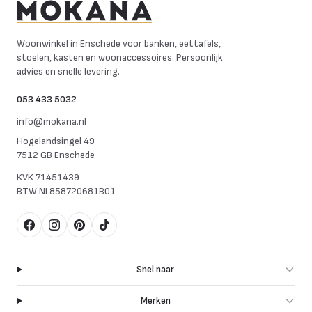
Mokana Meubelen
Woonwinkel in Enschede voor banken, eettafels,
stoelen, kasten en woonaccessoires. Persoonlijk
advies en snelle levering.
053 433 5032
info@mokana.nl
Hogelandsingel 49
7512 GB Enschede
KVK
71451439
BTW
NL858720681B01
Facebook
Instagram
Pinterest
TikTok
Snel naar
Merken