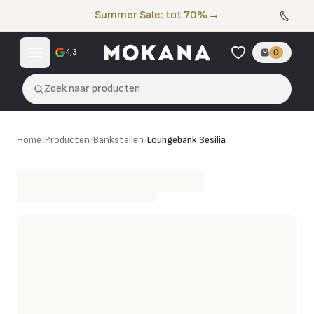
Naar de inhoud
Summer Sale: tot 70%
→
4,3
0
Zoek naar producten
Loungebank Sesilia
Home
/
Producten
/
Bankstellen
/
Loungebank Sesilia