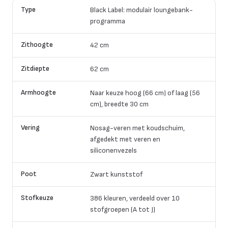
Type
Black Label: modulair loungebank-
programma
Zithoogte
42 cm
Zitdiepte
62 cm
Armhoogte
Naar keuze hoog (66 cm) of laag (56
cm), breedte 30 cm
Vering
Nosag-veren met koudschuim,
afgedekt met veren en
siliconenvezels
Poot
Zwart kunststof
Stofkeuze
386 kleuren, verdeeld over 10
stofgroepen (A tot J)