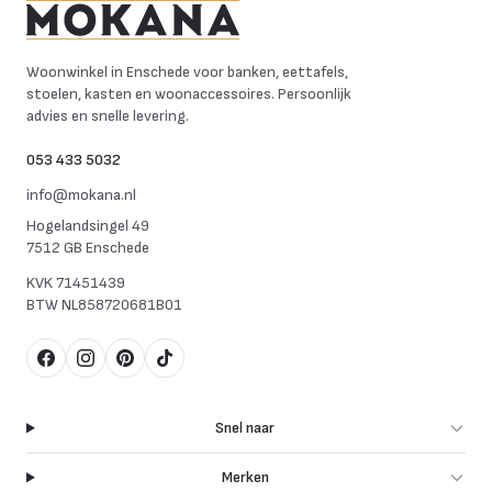
Mokana Meubelen
Woonwinkel in Enschede voor banken, eettafels,
stoelen, kasten en woonaccessoires. Persoonlijk
advies en snelle levering.
053 433 5032
info@mokana.nl
Hogelandsingel 49
7512 GB Enschede
KVK
71451439
BTW
NL858720681B01
Facebook
Instagram
Pinterest
TikTok
Snel naar
Merken