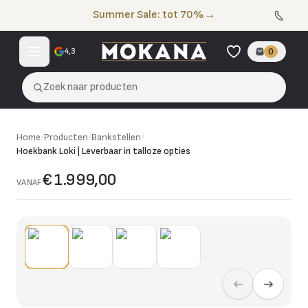
Naar de inhoud
Summer Sale: tot 70%
→
4,3
0
Zoek naar producten
Home
/
Producten
/
Bankstellen
/
Hoekbank Loki | Leverbaar in talloze opties
€ 1.999,00
VANAF