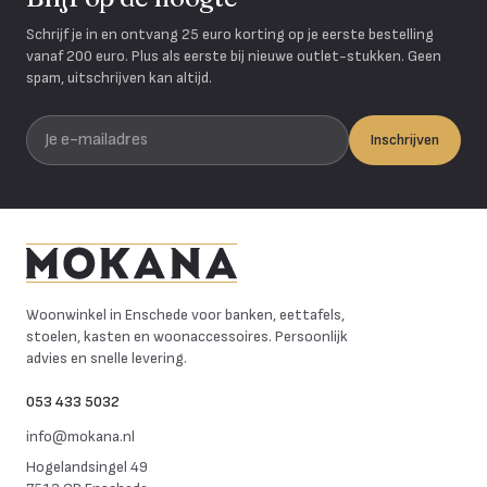
Schrijf je in en ontvang 25 euro korting op je eerste bestelling
vanaf 200 euro. Plus als eerste bij nieuwe outlet-stukken. Geen
spam, uitschrijven kan altijd.
Je e-mailadres
Inschrijven
Mokana Meubelen
Woonwinkel in Enschede voor banken, eettafels,
stoelen, kasten en woonaccessoires. Persoonlijk
advies en snelle levering.
053 433 5032
info@mokana.nl
Hogelandsingel 49