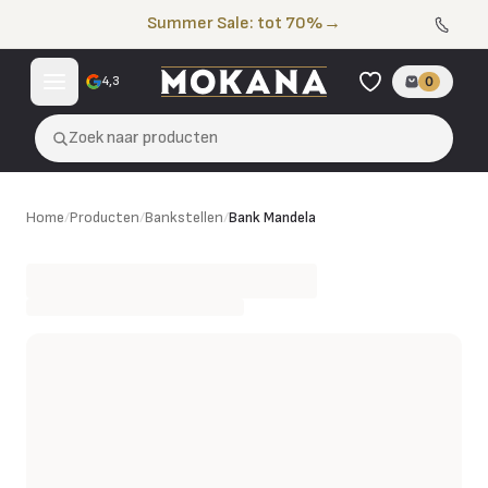
Naar de inhoud
Summer Sale: tot 70%
→
4,3
0
Zoek naar producten
Bank Mandela
Home
/
Producten
/
Bankstellen
/
Bank Mandela