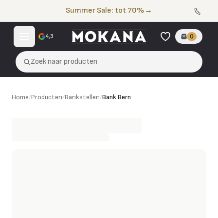
Naar de inhoud
Summer Sale: tot 70%
→
4,3
0
Zoek naar producten
Bank Bern
Home
/
Producten
/
Bankstellen
/
Bank Bern