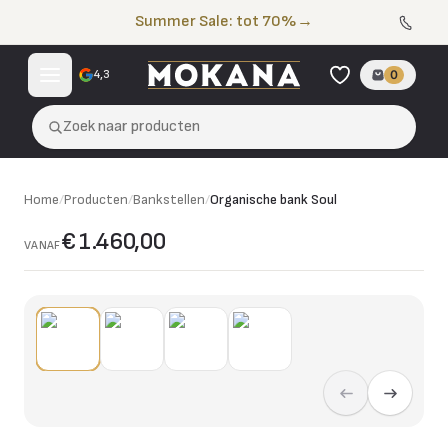
Naar de inhoud
Summer Sale: tot 70%
→
4,3
0
Zoek naar producten
Home
/
Producten
/
Bankstellen
/
Organische bank Soul
€ 1.460,00
VANAF