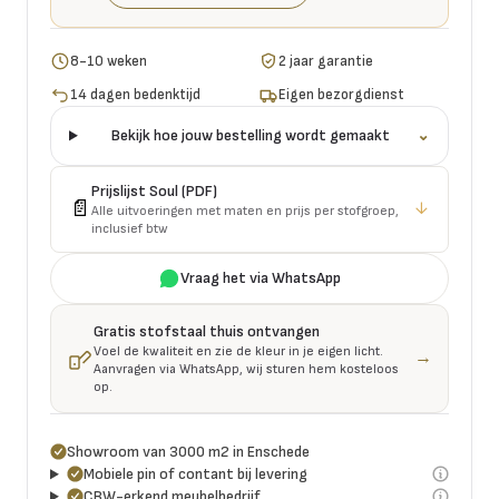
8-10 weken
2 jaar garantie
14 dagen bedenktijd
Eigen bezorgdienst
Bekijk hoe jouw bestelling wordt gemaakt
⌄
Prijslijst
Soul
(PDF)
📄
↓
Alle uitvoeringen met maten en prijs per stofgroep,
inclusief btw
Vraag het via WhatsApp
Gratis stofstaal thuis ontvangen
Voel de kwaliteit en zie de kleur in je eigen licht.
→
Aanvragen via WhatsApp, wij sturen hem kosteloos
op.
Showroom van 3000 m2 in Enschede
Mobiele pin of contant bij levering
CBW-erkend meubelbedrijf