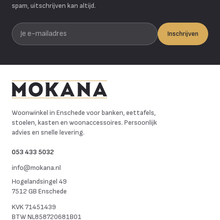
spam, uitschrijven kan altijd.
Je e-mailadres
Inschrijven
Mokana Meubelen
Woonwinkel in Enschede voor banken, eettafels,
stoelen, kasten en woonaccessoires. Persoonlijk
advies en snelle levering.
053 433 5032
info@mokana.nl
Hogelandsingel 49
7512 GB Enschede
KVK
71451439
BTW
NL858720681B01