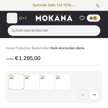
Naar de inhoud
Summer Sale: tot 70%
→
4,3
0
Zoek naar producten
Home
/
Producten
/
Bankstellen
/
Bank Amsterdam Alpine
€ 1.295,00
VANAF