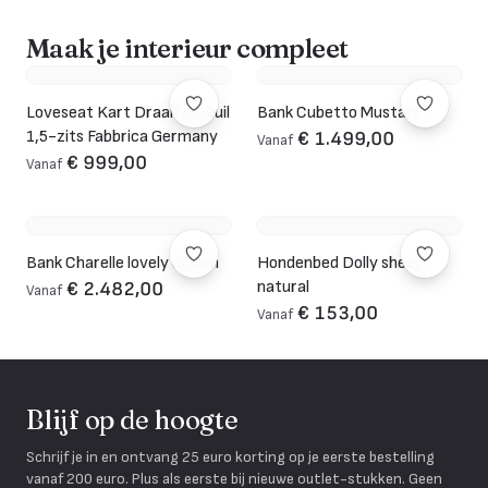
Maak je interieur compleet
Loveseat Kart Draaifauteuil
Bank Cubetto Mustard
1,5-zits Fabbrica Germany
€ 1.499,00
Vanaf
€ 999,00
Vanaf
Bank Charelle lovely cream
Hondenbed Dolly sheep
natural
€ 2.482,00
Vanaf
€ 153,00
Vanaf
Blijf op de hoogte
Schrijf je in en ontvang 25 euro korting op je eerste bestelling
vanaf 200 euro. Plus als eerste bij nieuwe outlet-stukken. Geen