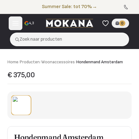
Naar de inhoud
Summer Sale: tot 70%
→
4,3
0
Zoek naar producten
Home
/
Producten
/
Woonaccessoires
/
Hondenmand Amsterdam
€ 375,00
Hondenmand Amsterdam