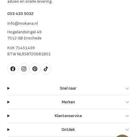
advies en snelle levering.
053 433 5032
info@mokana.nl
Hogelandsingel 49
7512 GB Enschede
KVK
71451439
BTW
NL858720681B01
Facebook
Instagram
Pinterest
TikTok
Snel naar
Merken
Klantenservice
Ontdek