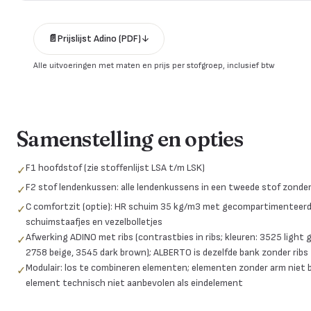
📄
Prijslijst
Adino
(PDF)
↓
Alle uitvoeringen met maten en prijs per stofgroep, inclusief btw
Samenstelling en opties
F1 hoofdstof (zie stoffenlijst LSA t/m LSK)
✓
F2 stof lendenkussen: alle lendenkussens in een tweede stof zonder
✓
C comfortzit (optie): HR schuim 35 kg/m3 met gecompartimenteerd 
✓
schuimstaafjes en vezelbolletjes
Afwerking ADINO met ribs (contrastbies in ribs; kleuren: 3525 light g
✓
2758 beige, 3545 dark brown); ALBERTO is dezelfde bank zonder ribs
Modulair: los te combineren elementen; elementen zonder arm niet b
✓
element technisch niet aanbevolen als eindelement