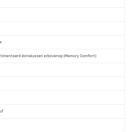
s
rtimenteerd donskussen erbovenop (Memory Comfort)
of