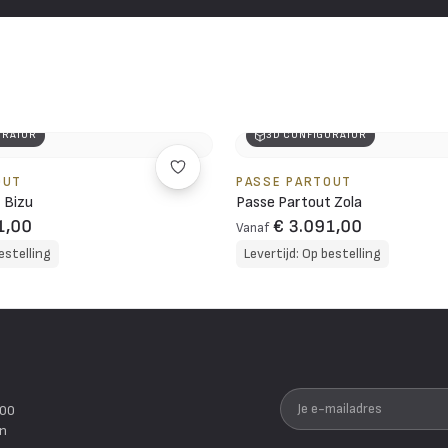
URATOR
3D CONFIGURATOR
OUT
PASSE PARTOUT
 Bizu
Passe Partout Zola
1,00
€ 3.091,00
Vanaf
estelling
Levertijd: Op bestelling
Je e-mailadres
200
en