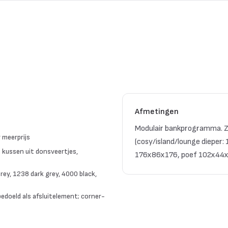
Afmetingen
Modulair bankprogramma. Z
 meerprijs
(cosy/island/lounge dieper
kussen uit donsveertjes,
176x86x176, poef 102x44x1
rey, 1238 dark grey, 4000 black,
edoeld als afsluitelement; corner-