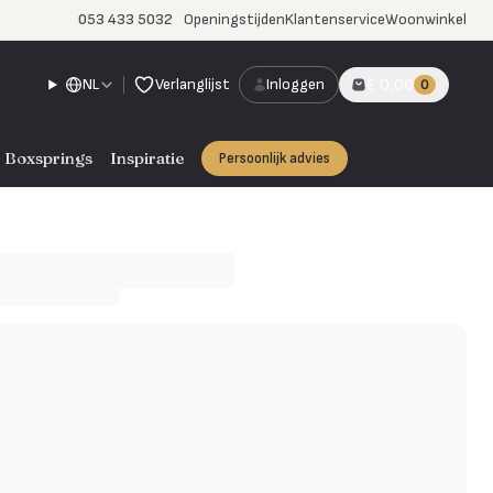
053 433 5032
Openingstijden
Klantenservice
Woonwinkel
NL
Verlanglijst
Inloggen
€ 0,00
0
Boxsprings
Inspiratie
Persoonlijk advies