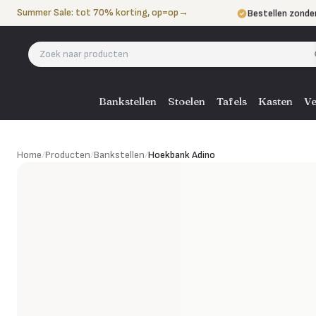
Naar de inhoud
Summer Sale: tot 70% korting, op=op
→
Bestellen zonde
Betalen in 3 ter
Eigen bezorgdie
Bankstellen
Stoelen
Tafels
Kasten
Ve
Hoekbank Adino
Home
/
Producten
/
Bankstellen
/
Hoekbank Adino