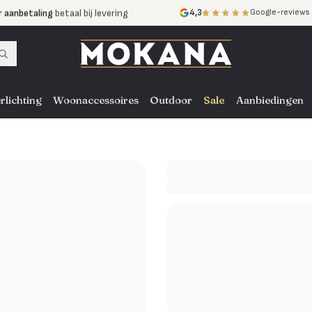
r aanbetaling
betaal bij levering
4,3
Google-reviews
mijnen
zonder rente
nst
door heel NL, BE en DE
rlichting
Woonaccessoires
Outdoor
Sale
Aanbiedingen