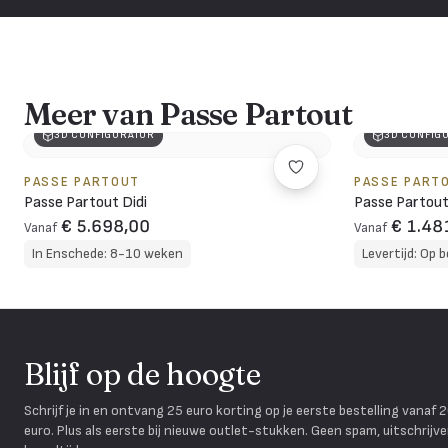
Meer van Passe Partout
3D CONFIGURATOR
3D CONFIG
PASSE PARTOUT
PASSE PART
Passe Partout Didi
Passe Partout
€ 5.698,00
€ 1.48
Vanaf
Vanaf
In Enschede: 8-10 weken
Levertijd: Op b
Blijf op de hoogte
Schrijf je in en ontvang 25 euro korting op je eerste bestelling vanaf 
euro. Plus als eerste bij nieuwe outlet-stukken. Geen spam, uitschrijv