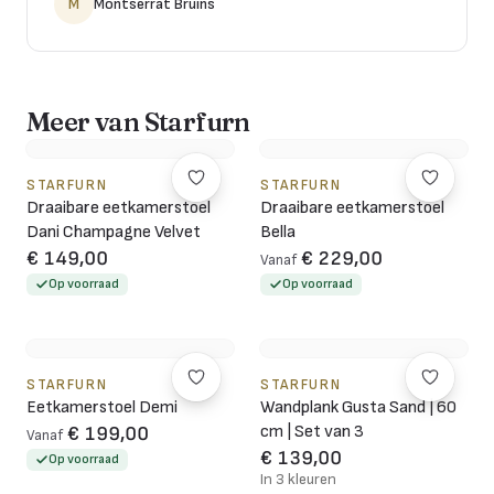
M
Montserrat Bruins
Meer van Starfurn
STARFURN
STARFURN
Draaibare eetkamerstoel
Draaibare eetkamerstoel
Dani Champagne Velvet
Bella
€ 149,00
€ 229,00
Vanaf
Op voorraad
Op voorraad
STARFURN
STARFURN
Eetkamerstoel Demi
Wandplank Gusta Sand | 60
cm | Set van 3
€ 199,00
Vanaf
€ 139,00
Op voorraad
In 3 kleuren