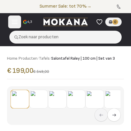
Naar de inhoud
Summer Sale: tot 70%
→
4,3
0
Zoek naar producten
Home
/
Producten
/
Tafels
/
Salontafel Raley | 100 cm | Set van 3
€ 199,00
€ 549,00