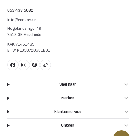
053 433 5032
info@mokana.nl
Hogelandsingel 49
7512 GB Enschede
KVK
71451439
BTW
NL858720681B01
Facebook
Instagram
Pinterest
TikTok
Snel naar
Merken
Klantenservice
Ontdek