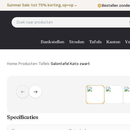
Naar de inhoud
Summer Sale: tot 70% korting, op=op
→
Bestellen zonde
Betalen in 3 ter
Eigen bezorgdie
Bankstellen
Stoelen
Tafels
Kasten
Ve
Home
/
Producten
/
Tafels
/
Salontafel Kato zwart
Specificaties