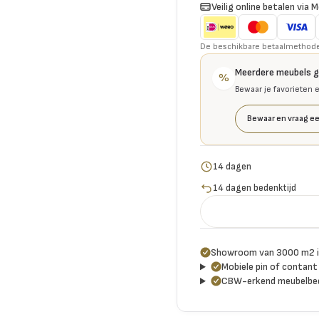
Veilig online betalen via M
De beschikbare betaalmethoden 
Meerdere meubels 
%
Bewaar je favorieten 
Bewaar en vraag ee
14 dagen
14 dagen bedenktijd
Showroom van 3000 m2 i
Mobiele pin of contant 
CBW-erkend meubelbed