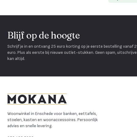
Blijf op de hoogte
Schrijf je in en ontvang 25 euro korting op je eerste bestelling vanaf 
euro. Plus als eerste bij nieuwe outlet-stukken. Geen spam, uitschrijv
kan altijd.
Mokana Meubelen
Woonwinkel in Enschede voor banken, eettafels,
stoelen, kasten en woonaccessoires. Persoonlijk
advies en snelle levering.