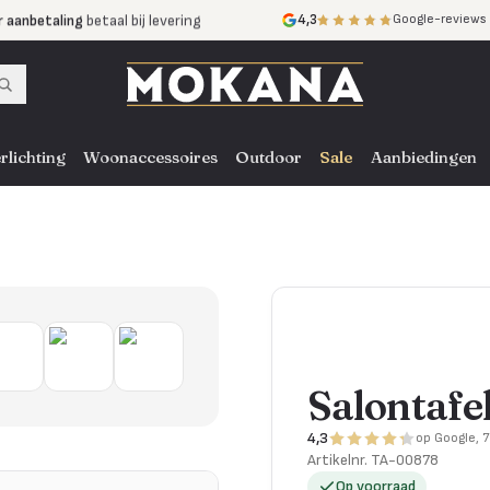
r aanbetaling
betaal bij levering
4,3
Google-reviews
mijnen
zonder rente
nst
door heel NL, BE en DE
rlichting
Woonaccessoires
Outdoor
Sale
Aanbiedingen
Salontafe
4,3
op Google, 
Artikelnr.
TA-00878
Op voorraad