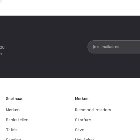
Je e-mailadres
200
en
Snel naar
Merken
Merken
Richmond Interiors
Bankstellen
Starfurn
Tafels
Sevn
Stoelen
Het Anker