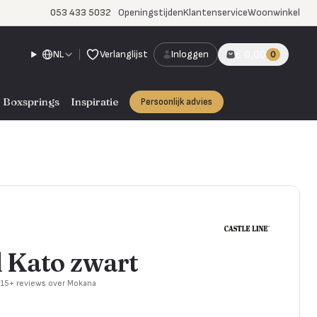
053 433 5032
Openingstijden
Klantenservice
Woonwinkel
NL
Verlanglijst
Inloggen
€ 0,00
0
Boxsprings
Inspiratie
Persoonlijk advies
l Kato zwart
715+ reviews over Mokana